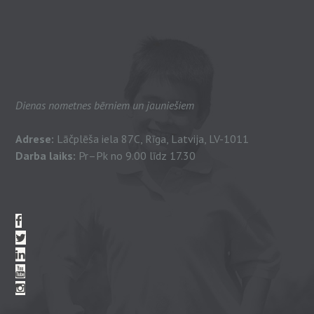
Dienas nometnes bērniem un jauniešiem
Adrese:
Lāčplēša iela 87C, Rīga, Latvija, LV-1011
Darba laiks:
Pr–Pk no 9.00 līdz 17.30