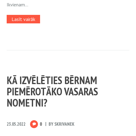
Ikvienam...
Lasīt vairāk
KĀ IZVĒLĒTIES BĒRNAM
PIEMĒROTĀKO VASARAS
NOMETNI?
23.05.2022
0
BY
SKRIVANEK