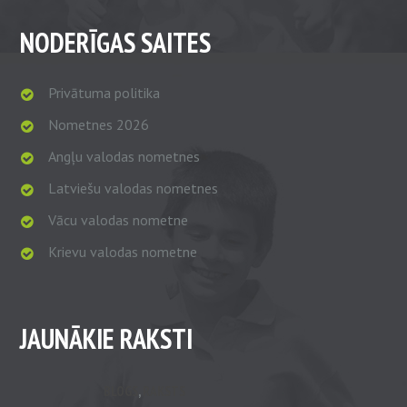
NODERĪGAS SAITES
Privātuma politika
Nometnes 2026
Angļu valodas nometnes
Latviešu valodas nometnes
Vācu valodas nometne
Krievu valodas nometne
JAUNĀKIE RAKSTI
BLOGS
,
RAKSTS