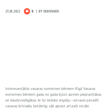
23.05.2022
0
BY
SKRIVANEK
Interesantākās vasaras nometnes bērniem Rīgā Vasaras
nometnes bērniem gadu no gada kļūst aizvien pieprasītākas
un daudzveidīgākas. Ar šo lielisko iespēju ─atvasei pavadīt
vasaras brīvlaiku lietderīgi, sāk aprast arī paši vecāki.