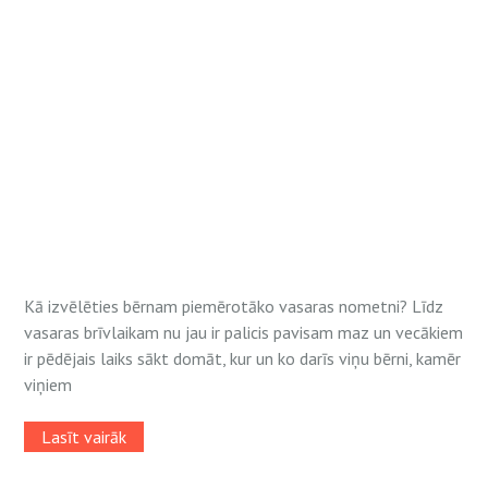
Kā izvēlēties bērnam piemērotāko vasaras nometni? Līdz
vasaras brīvlaikam nu jau ir palicis pavisam maz un vecākiem
ir pēdējais laiks sākt domāt, kur un ko darīs viņu bērni, kamēr
viņiem
Lasīt vairāk