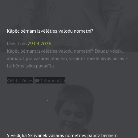
Kāpēc bērnam izvēlēties valodu nometni?
Jānis Luns
29.04.2026
Kāpēc bērnam izvēlēties valodu nometni? Daudzi vecāki,
domājot par vasaras plāniem, vispirms meklē divas lietas –
lai bērns laiku pavadītu...
942
Views
0
Komentāri
BLOGS
,
RAKSTS
5 veidi, kā Skrivanek vasaras nometnes palīdz bērniem