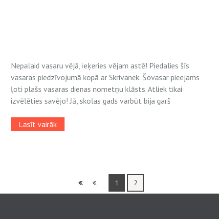
Nepalaid vasaru vējā, ieķeries vējam astē! Piedalies šīs
vasaras piedzīvojumā kopā ar Skrivanek. Šovasar pieejams
ļoti plašs vasaras dienas nometņu klāsts. Atliek tikai
izvēlēties savējo! Jā, skolas gads varbūt bija garš
Lasīt vairāk
1
2