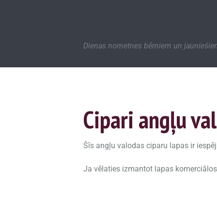
Dienas nometnes bērniem un jaunieši
Cipari angļu va
Šīs angļu valodas ciparu lapas ir iespē
Ja vēlaties izmantot lapas komerciālos no