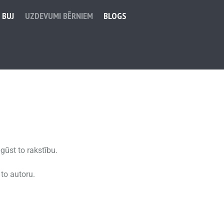
BUJ
UZDEVUMI BĒRNIEM
BLOGS
gūst to rakstību.
 to autoru.