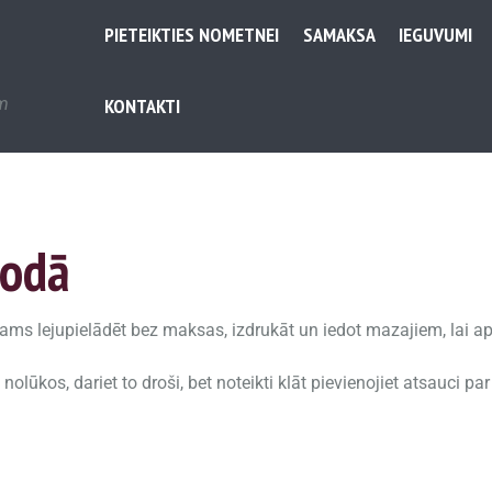
PIETEIKTIES NOMETNEI
SAMAKSA
IEGUVUMI
em
KONTAKTI
lodā
jams lejupielādēt bez maksas, izdrukāt un iedot mazajiem, lai ap
lūkos, dariet to droši, bet noteikti klāt pievienojiet atsauci par