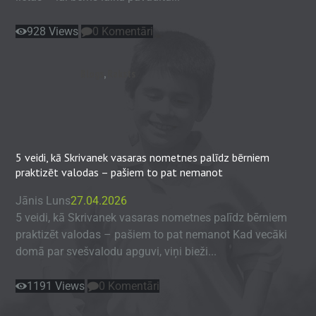
928
Views
0
Komentāri
Blogs
,
Raksts
5 veidi, kā Skrivanek vasaras nometnes palīdz bērniem
praktizēt valodas – pašiem to pat nemanot
Jānis Luns
27.04.2026
5 veidi, kā Skrivanek vasaras nometnes palīdz bērniem
praktizēt valodas – pašiem to pat nemanot Kad vecāki
domā par svešvalodu apguvi, viņi bieži...
1191
Views
0
Komentāri