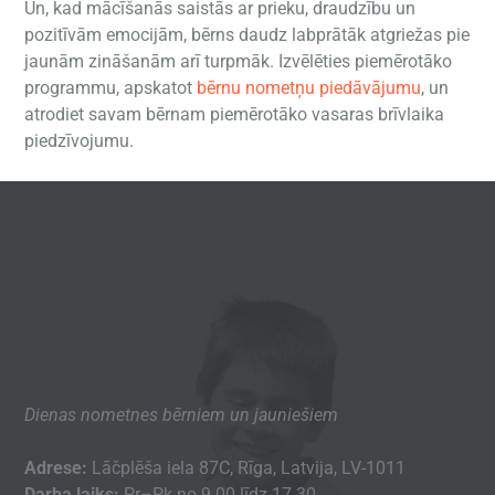
Un, kad mācīšanās saistās ar prieku, draudzību un
pozitīvām emocijām, bērns daudz labprātāk atgriežas pie
jaunām zināšanām arī turpmāk. Izvēlēties piemērotāko
programmu, apskatot
bērnu nometņu piedāvājumu
, un
atrodiet savam bērnam piemērotāko vasaras brīvlaika
piedzīvojumu.
Dienas nometnes bērniem un jauniešiem
Adrese:
Lāčplēša iela 87C, Rīga, Latvija, LV-1011
Darba laiks:
Pr–Pk no 9.00 līdz 17.30