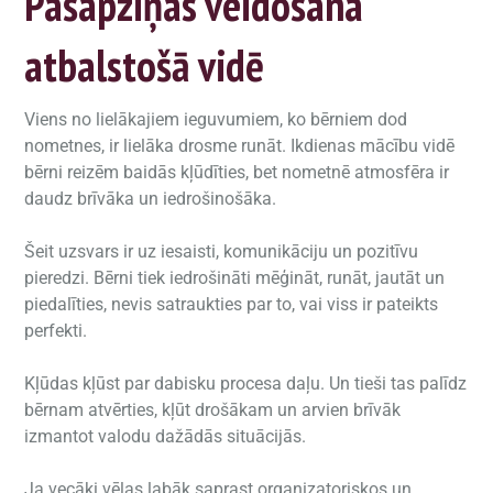
Pašapziņas veidošana
atbalstošā vidē
Viens no lielākajiem ieguvumiem, ko bērniem dod
nometnes, ir lielāka drosme runāt. Ikdienas mācību vidē
bērni reizēm baidās kļūdīties, bet nometnē atmosfēra ir
daudz brīvāka un iedrošinošāka.
Šeit uzsvars ir uz iesaisti, komunikāciju un pozitīvu
pieredzi. Bērni tiek iedrošināti mēģināt, runāt, jautāt un
piedalīties, nevis satraukties par to, vai viss ir pateikts
perfekti.
Kļūdas kļūst par dabisku procesa daļu. Un tieši tas palīdz
bērnam atvērties, kļūt drošākam un arvien brīvāk
izmantot valodu dažādās situācijās.
Ja vecāki vēlas labāk saprast organizatoriskos un