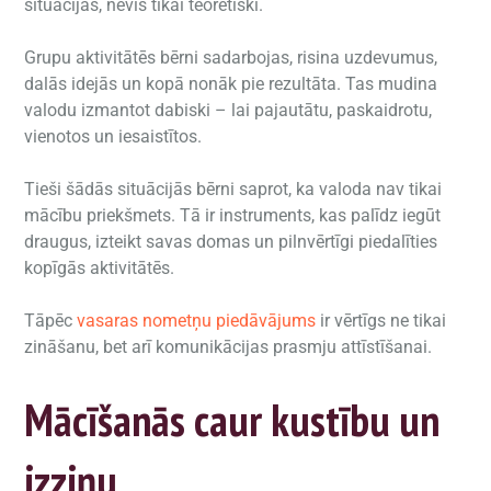
situācijās, nevis tikai teorētiski.
Grupu aktivitātēs bērni sadarbojas, risina uzdevumus,
dalās idejās un kopā nonāk pie rezultāta. Tas mudina
valodu izmantot dabiski – lai pajautātu, paskaidrotu,
vienotos un iesaistītos.
Tieši šādās situācijās bērni saprot, ka valoda nav tikai
mācību priekšmets. Tā ir instruments, kas palīdz iegūt
draugus, izteikt savas domas un pilnvērtīgi piedalīties
kopīgās aktivitātēs.
Tāpēc
vasaras nometņu piedāvājums
ir vērtīgs ne tikai
zināšanu, bet arī komunikācijas prasmju attīstīšanai.
Mācīšanās caur kustību un
izziņu