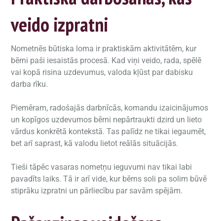
veido izpratni
Nometnēs būtiska loma ir praktiskām aktivitātēm, kur
bērni paši iesaistās procesā. Kad viņi veido, rada, spēlē
vai kopā risina uzdevumus, valoda kļūst par dabisku
darba rīku.
Piemēram, radošajās darbnīcās, komandu izaicinājumos
un kopīgos uzdevumos bērni nepārtraukti dzird un lieto
vārdus konkrētā kontekstā. Tas palīdz ne tikai iegaumēt,
bet arī saprast, kā valodu lietot reālās situācijās.
Tieši tāpēc vasaras nometņu ieguvumi nav tikai labi
pavadīts laiks. Tā ir arī vide, kur bērns soli pa solim būvē
stiprāku izpratni un pārliecību par savām spējām.