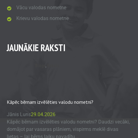
Vācu valodas nometne
Krievu valodas nometne
JAUNĀKIE RAKSTI
Blogs
,
Raksts
Kāpēc bērnam izvēlēties valodu nometni?
Jānis Luns
29.04.2026
Kāpēc bērnam izvēlēties valodu nometni? Daudzi vecāki,
domājot par vasaras plāniem, vispirms meklē divas
lietas – lai bērns laiku pavadītu...