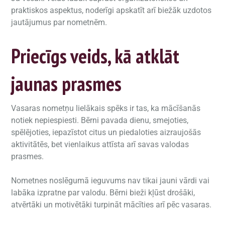
praktiskos aspektus, noderīgi apskatīt arī biežāk uzdotos
jautājumus par nometnēm.
Priecīgs veids, kā atklāt
jaunas prasmes
Vasaras nometņu lielākais spēks ir tas, ka mācīšanās
notiek nepiespiesti. Bērni pavada dienu, smejoties,
spēlējoties, iepazīstot citus un piedaloties aizraujošās
aktivitātēs, bet vienlaikus attīsta arī savas valodas
prasmes.
Nometnes noslēgumā ieguvums nav tikai jauni vārdi vai
labāka izpratne par valodu. Bērni bieži kļūst drošāki,
atvērtāki un motivētāki turpināt mācīties arī pēc vasaras.