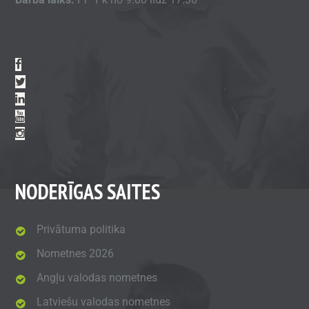
NODERĪGAS SAITES
Privātuma politika
Nometnes 2026
Angļu valodas nometnes
Latviešu valodas nometnes