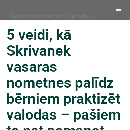
Dienas nometnes bērniem un jauniešiem
5 veidi, kā
Skrivanek
vasaras
nometnes palīdz
bērniem praktizēt
valodas – pašiem