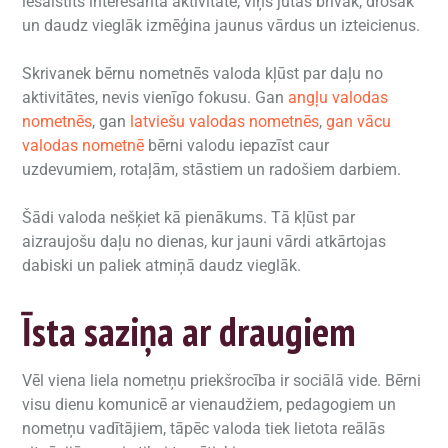
iesaistīts interesantā aktivitātē, viņš jūtas brīvāk, drošāk
un daudz vieglāk izmēģina jaunus vārdus un izteicienus.
Skrivanek bērnu nometnēs valoda kļūst par daļu no
aktivitātes, nevis vienīgo fokusu. Gan
angļu valodas
nometnēs
, gan
latviešu valodas nometnēs
,
gan vācu
valodas nometnē
bērni valodu iepazīst caur
uzdevumiem, rotaļām, stāstiem un radošiem darbiem.
Šādi valoda nešķiet kā pienākums. Tā kļūst par
aizraujošu daļu no dienas, kur jauni vārdi atkārtojas
dabiski un paliek atmiņā daudz vieglāk.
Īsta saziņa ar draugiem
Vēl viena liela nometņu priekšrocība ir sociālā vide. Bērni
visu dienu komunicē ar vienaudžiem, pedagogiem un
nometņu vadītājiem, tāpēc valoda tiek lietota reālās