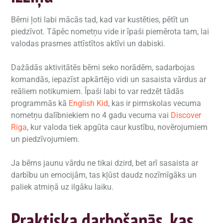
Bērni ļoti labi mācās tad, kad var kustēties, pētīt un
piedzīvot. Tāpēc nometņu vide ir īpaši piemērota tam, lai
valodas prasmes attīstītos aktīvi un dabiski.
Dažādās aktivitātēs bērni seko norādēm, sadarbojas
komandās, iepazīst apkārtējo vidi un sasaista vārdus ar
reāliem notikumiem. Īpaši labi to var redzēt tādās
programmās kā
English Kid
, kas ir pirmskolas vecuma
nometņu dalībniekiem no 4 gadu vecuma vai
Discover
Riga
, kur valoda tiek apgūta caur kustību, novērojumiem
un piedzīvojumiem.
Ja bērns jaunu vārdu ne tikai dzird, bet arī sasaista ar
darbību un emocijām, tas kļūst daudz nozīmīgāks un
paliek atmiņā uz ilgāku laiku.
Praktiska darbošanās, kas