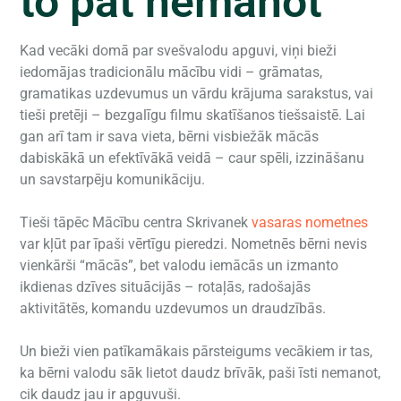
to pat nemanot
Kad vecāki domā par svešvalodu apguvi, viņi bieži
iedomājas tradicionālu mācību vidi – grāmatas,
gramatikas uzdevumus un vārdu krājuma sarakstus, vai
tieši pretēji – bezgalīgu filmu skatīšanos tiešsaistē. Lai
gan arī tam ir sava vieta, bērni visbiežāk mācās
dabiskākā un efektīvākā veidā – caur spēli, izzināšanu
un savstarpēju komunikāciju.
Tieši tāpēc Mācību centra Skrivanek
vasaras nometnes
var kļūt par īpaši vērtīgu pieredzi. Nometnēs bērni nevis
vienkārši “mācās”, bet valodu iemācās un izmanto
ikdienas dzīves situācijās – rotaļās, radošajās
aktivitātēs, komandu uzdevumos un draudzībās.
Un bieži vien patīkamākais pārsteigums vecākiem ir tas,
ka bērni valodu sāk lietot daudz brīvāk, paši īsti nemanot,
cik daudz jau ir apguvuši.