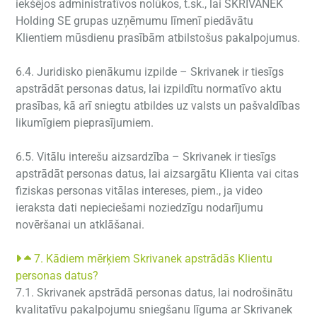
iekšējos administratīvos nolūkos, t.sk., lai SKRIVANEK
Holding SE grupas uzņēmumu līmenī piedāvātu
Klientiem mūsdienu prasībām atbilstošus pakalpojumus.
6.4. Juridisko pienākumu izpilde – Skrivanek ir tiesīgs
apstrādāt personas datus, lai izpildītu normatīvo aktu
prasības, kā arī sniegtu atbildes uz valsts un pašvaldības
likumīgiem pieprasījumiem.
6.5. Vitālu interešu aizsardzība – Skrivanek ir tiesīgs
apstrādāt personas datus, lai aizsargātu Klienta vai citas
fiziskas personas vitālas intereses, piem., ja video
ieraksta dati nepieciešami noziedzīgu nodarījumu
novēršanai un atklāšanai.
7. Kādiem mērķiem Skrivanek apstrādās Klientu
personas datus?
7.1. Skrivanek apstrādā personas datus, lai nodrošinātu
kvalitatīvu pakalpojumu sniegšanu līguma ar Skrivanek