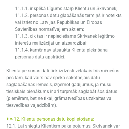
11.1.1. ir spēkā Līgums starp Klientu un Skrivanek;
11.1.2. personas datu glabāšanās termiņš ir noteikts
vai izriet no Latvijas Republikas un Eiropas
Savienības normatīvajiem aktiem;
11.1.3. cik tas ir nepieciešams Skrivanek leģitīmo
interešu realizācijai un aizsardzībai;
11.1.4. kamēr nav atsaukta Klienta piekrišana
personas datu apstrādei.
Klienta personas dati tiek izdzēsti vēlākais trīs mēnešus
pēc tam, kad vairs nav spēkā sākotnējais datu
saglabāšanas iemesls, izņemot gadījumus, ja mūsu
tiesiskais pienākums ir arī turpmāk saglabāt šos datus
(piemēram, bet ne tikai, grāmatvedības uzskaites vai
tiesvedības vajadzībām).
12. Klientu personas datu koplietošana:
12.1. Lai sniegtu Klientiem pakalpojumus, Skrivanek var