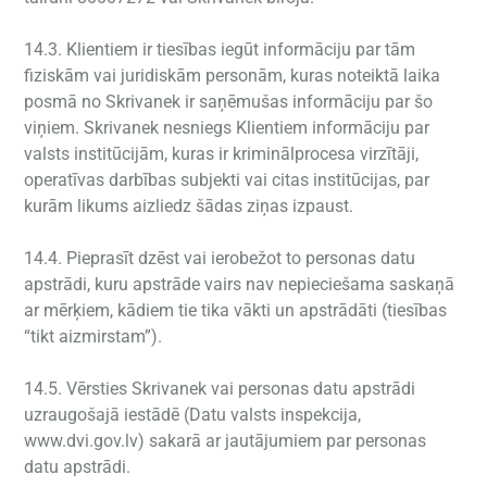
14.3. Klientiem ir tiesības iegūt informāciju par tām
fiziskām vai juridiskām personām, kuras noteiktā laika
posmā no Skrivanek ir saņēmušas informāciju par šo
viņiem. Skrivanek nesniegs Klientiem informāciju par
valsts institūcijām, kuras ir kriminālprocesa virzītāji,
operatīvas darbības subjekti vai citas institūcijas, par
kurām likums aizliedz šādas ziņas izpaust.
14.4. Pieprasīt dzēst vai ierobežot to personas datu
apstrādi, kuru apstrāde vairs nav nepieciešama saskaņā
ar mērķiem, kādiem tie tika vākti un apstrādāti (tiesības
“tikt aizmirstam”).
14.5. Vērsties Skrivanek vai personas datu apstrādi
uzraugošajā iestādē (Datu valsts inspekcija,
www.dvi.gov.lv) sakarā ar jautājumiem par personas
datu apstrādi.