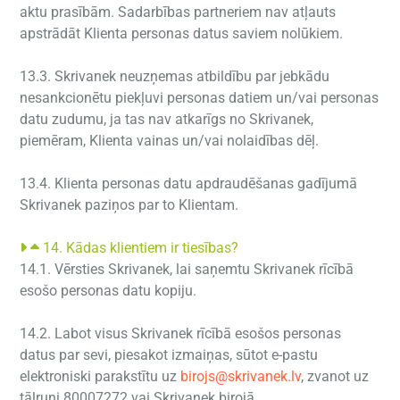
aktu prasībām. Sadarbības partneriem nav atļauts
apstrādāt Klienta personas datus saviem nolūkiem.
13.3. Skrivanek neuzņemas atbildību par jebkādu
nesankcionētu piekļuvi personas datiem un/vai personas
datu zudumu, ja tas nav atkarīgs no Skrivanek,
piemēram, Klienta vainas un/vai nolaidības dēļ.
13.4. Klienta personas datu apdraudēšanas gadījumā
Skrivanek paziņos par to Klientam.
14. Kādas klientiem ir tiesības?
14.1. Vērsties Skrivanek, lai saņemtu Skrivanek rīcībā
esošo personas datu kopiju.
14.2. Labot visus Skrivanek rīcībā esošos personas
datus par sevi, piesakot izmaiņas, sūtot e-pastu
elektroniski parakstītu uz
birojs@skrivanek.lv
, zvanot uz
tālruni 80007272 vai Skrivanek birojā.