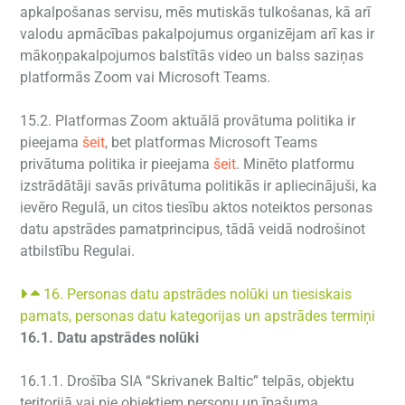
apkalpošanas servisu, mēs mutiskās tulkošanas, kā arī
valodu apmācības pakalpojumus organizējam arī kas ir
mākoņpakalpojumos balstītās video un balss saziņas
platformās Zoom vai Microsoft Teams.
15.2. Platformas Zoom aktuālā provātuma politika ir
pieejama
šeit
, bet platformas Microsoft Teams
privātuma politika ir pieejama
šeit
. Minēto platformu
izstrādātāji savās privātuma politikās ir apliecinājuši, ka
ievēro Regulā, un citos tiesību aktos noteiktos personas
datu apstrādes pamatprincipus, tādā veidā nodrošinot
atbilstību Regulai.
16. Personas datu apstrādes nolūki un tiesiskais
pamats, personas datu kategorijas un apstrādes termiņi
16.1. Datu apstrādes nolūki
16.1.1. Drošība SIA “Skrivanek Baltic” telpās, objektu
teritorijā vai pie objektiem personu un īpašuma