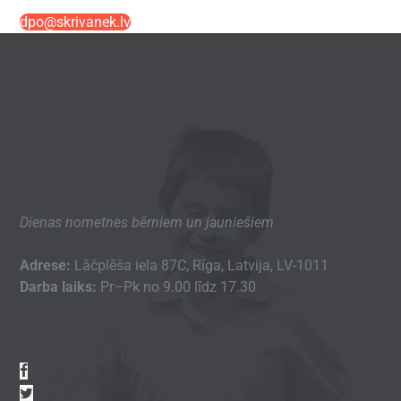
dpo@skrivanek.lv
Dienas nometnes bērniem un jauniešiem
Adrese:
Lāčplēša iela 87C, Rīga, Latvija, LV-1011
Darba laiks:
Pr–Pk no 9.00 līdz 17.30