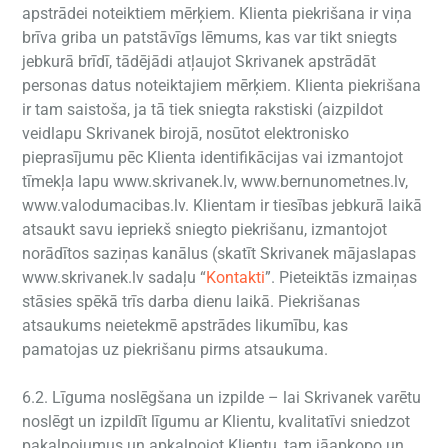
apstrādei noteiktiem mērķiem. Klienta piekrišana ir viņa
brīva griba un patstāvīgs lēmums, kas var tikt sniegts
jebkurā brīdī, tādējādi atļaujot Skrivanek apstrādāt
personas datus noteiktajiem mērķiem. Klienta piekrišana
ir tam saistoša, ja tā tiek sniegta rakstiski (aizpildot
veidlapu Skrivanek birojā, nosūtot elektronisko
pieprasījumu pēc Klienta identifikācijas vai izmantojot
tīmekļa lapu
www.skrivanek.lv
,
www.bernunometnes.lv
,
www.valodumacibas.lv
. Klientam ir tiesības jebkurā laikā
atsaukt savu iepriekš sniegto piekrišanu, izmantojot
norādītos saziņas kanālus (skatīt Skrivanek mājaslapas
www.skrivanek.lv sadaļu “
Kontakti
”
. Pieteiktās izmaiņas
stāsies spēkā trīs darba dienu laikā. Piekrišanas
atsaukums neietekmē apstrādes likumību, kas
pamatojas uz piekrišanu pirms atsaukuma.
6.2. Līguma noslēgšana un izpilde – lai Skrivanek varētu
noslēgt un izpildīt līgumu ar Klientu, kvalitatīvi sniedzot
pakalpojumus un apkalpojot Klientu, tam jāapkopo un