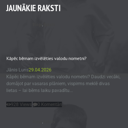
JAUNĀKIE RAKSTI
Blogs
,
Raksts
Kāpēc bērnam izvēlēties valodu nometni?
Jānis Luns
29.04.2026
Kāpēc bērnam izvēlēties valodu nometni? Daudzi vecāki,
domājot par vasaras plāniem, vispirms meklē divas
lietas – lai bērns laiku pavadītu...
928
Views
0
Komentāri
Blogs
,
Raksts