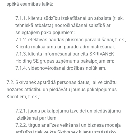
spēkā esamības laikā:
7.1.1. klientu sūdzību izskatīšanai un atbalsta (t. sk.
tehniskā atbalsta) nodrošināšanai saistībā ar
sniegtajiem pakalpojumiem;
7.1.2. efektīvas naudas plūsmas pārvaldīšanai, t. sk.,
Klienta maksājumu un parādu administrēšanai;
7.1.3. klientu informēšanai par citu SKRIVANEK
Holding SE grupas uzņēmumu pakalpojumiem;
7.1.4. videonovērošanai drošības nolūkiem.
7.2. Skrivanek apstrādā personas datus, lai veicinātu
nozares attīstību un piedāvātu jaunus pakalpojumus
Klientiem, t. sk.,:
7.2.1. jaunu pakalpojumu izveidei un piedāvājumu
izteikšanai par tiem;
7.2.2. tirgus analīzes veikšanai un biznesa modeļa
attīstībai tiek veikta Skrivanek klientu statistisko