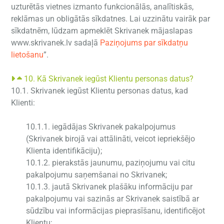
uzturētās vietnes izmanto funkcionālās, analītiskās,
reklāmas un obligātās sīkdatnes. Lai uzzinātu vairāk par
sīkdatnēm, lūdzam apmeklēt Skrivanek mājaslapas
www.skrivanek.lv sadaļā
Paziņojums par sīkdatņu
lietošanu
”.
10. Kā Skrivanek iegūst Klientu personas datus?
10.1. Skrivanek iegūst Klientu personas datus, kad
Klienti:
10.1.1. iegādājas Skrivanek pakalpojumus
(Skrivanek birojā vai attālināti, veicot iepriekšējo
Klienta identifikāciju);
10.1.2. pierakstās jaunumu, paziņojumu vai citu
pakalpojumu saņemšanai no Skrivanek;
10.1.3. jautā Skrivanek plašāku informāciju par
pakalpojumu vai sazinās ar Skrivanek saistībā ar
sūdzību vai informācijas pieprasīšanu, identificējot
Klientu;