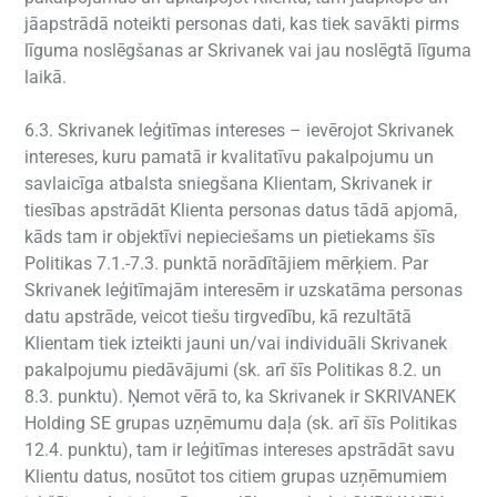
jāapstrādā noteikti personas dati, kas tiek savākti pirms
līguma noslēgšanas ar Skrivanek vai jau noslēgtā līguma
laikā.
6.3. Skrivanek leģitīmas intereses – ievērojot Skrivanek
intereses, kuru pamatā ir kvalitatīvu pakalpojumu un
savlaicīga atbalsta sniegšana Klientam, Skrivanek ir
tiesības apstrādāt Klienta personas datus tādā apjomā,
kāds tam ir objektīvi nepieciešams un pietiekams šīs
Politikas 7.1.-7.3. punktā norādītājiem mērķiem. Par
Skrivanek leģitīmajām interesēm ir uzskatāma personas
datu apstrāde, veicot tiešu tirgvedību, kā rezultātā
Klientam tiek izteikti jauni un/vai individuāli Skrivanek
pakalpojumu piedāvājumi (sk. arī šīs Politikas 8.2. un
8.3. punktu). Ņemot vērā to, ka Skrivanek ir SKRIVANEK
Holding SE grupas uzņēmumu daļa (sk. arī šīs Politikas
12.4. punktu), tam ir leģitīmas intereses apstrādāt savu
Klientu datus, nosūtot tos citiem grupas uzņēmumiem