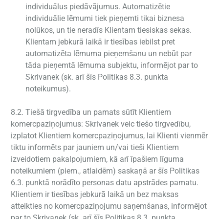
individuālus piedāvājumus. Automatizētie
individuālie lēmumi tiek pieņemti tikai biznesa
nolūkos, un tie neradīs Klientam tiesiskas sekas.
Klientam jebkurā laikā ir tiesības iebilst pret
automatizēta lēmuma pieņemšanu un nebūt par
tāda pieņemtā lēmuma subjektu, informējot par to
Skrivanek (sk. arī šīs Politikas 8.3. punkta
noteikumus).
8.2. Tiešā tirgvedība un pamats sūtīt Klientiem
komercpaziņojumus: Skrivanek veic tiešo tirgvedību,
izplatot Klientiem komercpaziņojumus, lai Klienti vienmēr
tiktu informēts par jauniem un/vai tieši Klientiem
izveidotiem pakalpojumiem, kā arī īpašiem līguma
noteikumiem (piem., atlaidēm) saskaņā ar šīs Politikas
6.3. punktā norādīto personas datu apstrādes pamatu.
Klientiem ir tiesības jebkurā laikā un bez maksas
atteikties no komercpaziņojumu saņemšanas, informējot
par to Skrivanek (sk. arī šīs Politikas 8.3. punkta