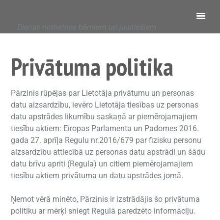
Dienas nometnes bērniem un jauniešiem
Privātuma politika
Pārzinis rūpējas par Lietotāja privātumu un personas
datu aizsardzību, ievēro Lietotāja tiesības uz personas
datu apstrādes likumību saskaņā ar piemērojamajiem
tiesību aktiem: Eiropas Parlamenta un Padomes 2016.
gada 27. aprīļa Regulu nr.2016/679 par fizisku personu
aizsardzību attiecībā uz personas datu apstrādi un šādu
datu brīvu apriti (Regula) un citiem piemērojamajiem
tiesību aktiem privātuma un datu apstrādes jomā.
Ņemot vērā minēto, Pārzinis ir izstrādājis šo privātuma
politiku ar mērķi sniegt Regulā paredzēto informāciju.