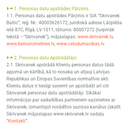
1. Personas datu apstrādes Pārzinis:
1.1. Personas datu apstrādes Pārzinis ir SIA “Skrivanek
Baltic”, reģ. Nr.: 40003626172, juridiskā adrese Lāčplēša
ielā 87C, Rīgā, LV-1011, tālrunis: 80007272 (turpmāk
tekstā –“Skrivanek”), mājaslapas:
www.skrivanek.lv
,
www.bernunometnes.lv
,
www.valodumacibas.lv
.
2. Personas datu Apstrādātājs:
2.1. Skrivanek apstrādā Klientu personas datus tādā
apjomā un kārtībā, kā to nosaka un atļauj Latvijas
Republikas un Eiropas Savienības normatīvie akti.
Klientu datus ir tiesīgi saņemt un apstrādāt arī citi
Skrivanek personas datu apstrādātāji. Sīkākai
informācijai par sadarbības partneriem sazinieties ar
Skrivanek, izmantojot norādītos saziņas kanālus (skatīt
Skrivanek mājaslapas www.skrivanek.lv sadaļu
“
Kontakti
”
.