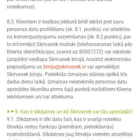
noteikumus).
8.3. Klientiem ir tiesības jebkurā brīdī iebilst pret savu
personas datu profilēšanu (sk. 8.1. punktu) vai atteikties
no komercpaziņojumu saņemšanas (sk. 8.2.punktu), par
to informējot Skrivanek mutiski (telefonsarunas laikā pēc
Klienta identifikācijas, zvanot uz 80007272) vai rakstiski
(aizpildot veidlapu Skrivanek birojā, nosūtot elektronisko
pieprasījumu uz
birojs@skrivanek.lv
vai apmeklējot
Skrivanek biroju. Pieteiktās izmaiņas stāsies spēkā trīs
darba dienu laikā. Izmaiņas neietekmēs personas datu
apstrādes likumību pirms šajā punktā norādītiem Klienta
iebildumiem un/vai atteikuma.
9. Kas ir sīkdatnes un kā Skrivanek var tās apstrādāt?
9.1. Sīkdatnes ir sīki datu faili, kas ir svarīgi noteiktu
tīmekļa vietņu funkciju (piemēram, pieteikšanās)
nodrošināšanā. Sīkdatnes ļauj tīmekļa vietnēm atcerēties