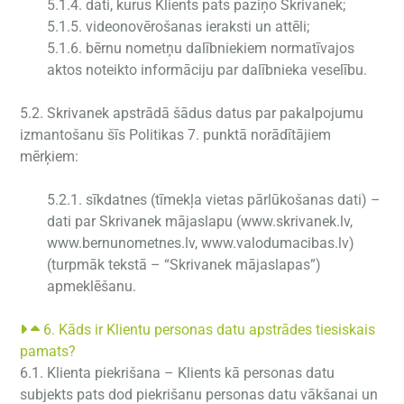
5.1.4. dati, kurus Klients pats paziņo Skrivanek;
5.1.5. videonovērošanas ieraksti un attēli;
5.1.6. bērnu nometņu dalībniekiem normatīvajos
aktos noteikto informāciju par dalībnieka veselību.
5.2. Skrivanek apstrādā šādus datus par pakalpojumu
izmantošanu šīs Politikas 7. punktā norādītājiem
mērķiem:
5.2.1. sīkdatnes (tīmekļa vietas pārlūkošanas dati) –
dati par Skrivanek mājaslapu (
www.skrivanek.lv
,
www.bernunometnes.lv
,
www.valodumacibas.lv
)
(turpmāk tekstā – “Skrivanek mājaslapas”)
apmeklēšanu.
6. Kāds ir Klientu personas datu apstrādes tiesiskais
pamats?
6.1. Klienta piekrišana – Klients kā personas datu
subjekts pats dod piekrišanu personas datu vākšanai un