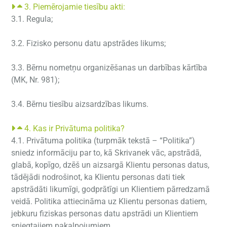
3. Piemērojamie tiesību akti:
3.1. Regula;
3.2. Fizisko personu datu apstrādes likums;
3.3. Bērnu nometņu organizēšanas un darbības kārtība
(MK, Nr. 981);
3.4. Bērnu tiesību aizsardzības likums.
4. Kas ir Privātuma politika?
4.1. Privātuma politika (turpmāk tekstā – “Politika”)
sniedz informāciju par to, kā Skrivanek vāc, apstrādā,
glabā, kopīgo, dzēš un aizsargā Klientu personas datus,
tādējādi nodrošinot, ka Klientu personas dati tiek
apstrādāti likumīgi, godprātīgi un Klientiem pārredzamā
veidā. Politika attiecināma uz Klientu personas datiem,
jebkuru fiziskas personas datu apstrādi un Klientiem
sniegtajiem pakalpojumiem.