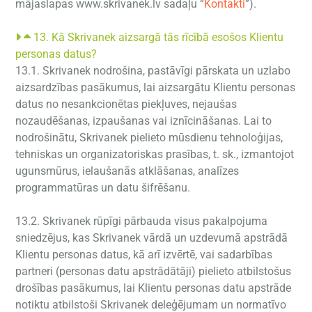
mājaslapas www.skrivanek.lv sadaļu “
Kontakti
”).
13. Kā Skrivanek aizsargā tās rīcībā esošos Klientu
personas datus?
13.1. Skrivanek nodrošina, pastāvīgi pārskata un uzlabo
aizsardzības pasākumus, lai aizsargātu Klientu personas
datus no nesankcionētas piekļuves, nejaušas
nozaudēšanas, izpaušanas vai iznīcināšanas. Lai to
nodrošinātu, Skrivanek pielieto mūsdienu tehnoloģijas,
tehniskas un organizatoriskas prasības, t. sk., izmantojot
ugunsmūrus, ielaušanās atklāšanas, analīzes
programmatūras un datu šifrēšanu.
13.2. Skrivanek rūpīgi pārbauda visus pakalpojuma
sniedzējus, kas Skrivanek vārdā un uzdevumā apstrādā
Klientu personas datus, kā arī izvērtē, vai sadarbības
partneri (personas datu apstrādātāji) pielieto atbilstošus
drošības pasākumus, lai Klientu personas datu apstrāde
notiktu atbilstoši Skrivanek deleģējumam un normatīvo