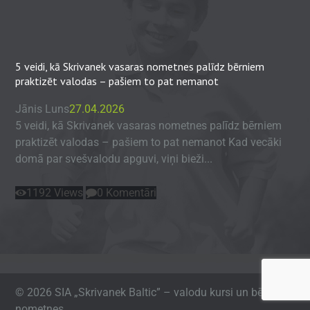
5 veidi, kā Skrivanek vasaras nometnes palīdz bērniem
praktizēt valodas – pašiem to pat nemanot
Jānis Luns
27.04.2026
5 veidi, kā Skrivanek vasaras nometnes palīdz bērniem
praktizēt valodas – pašiem to pat nemanot Kad vecāki
domā par svešvalodu apguvi, viņi bieži...
1192
Views
0
Komentāri
© 2026 SIA „Skrivanek Baltic” – valodu kursi un bērnu
nometnes