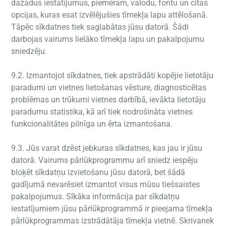
dažādus iestatījumus, piemēram, valodu, fontu un citas
opcijas, kuras esat izvēlējušies tīmekļa lapu attēlošanā.
Tāpēc sīkdatnes tiek saglabātas jūsu datorā. Šādi
darbojas vairums lielāko tīmekļa lapu un pakalpojumu
sniedzēju.
9.2. Izmantojot sīkdatnes, tiek apstrādāti kopējie lietotāju
paradumi un vietnes lietošanas vēsture, diagnosticētas
problēmas un trūkumi vietnes darbībā, ievākta lietotāju
paradumu statistika, kā arī tiek nodrošināta vietnes
funkcionalitātes pilnīga un ērta izmantošana.
9.3. Jūs varat dzēst jebkuras sīkdatnes, kas jau ir jūsu
datorā. Vairums pārlūkprogrammu arī sniedz iespēju
bloķēt sīkdatņu izvietošanu jūsu datorā, bet šādā
gadījumā nevarēsiet izmantot visus mūsu tiešsaistes
pakalpojumus. Sīkāka informācija par sīkdatņu
iestatījumiem jūsu pārlūkprogrammā ir pieejama tīmekļa
pārlūkprogrammas izstrādātāja tīmekļa vietnē. Skrivanek