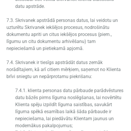
datu apstrāde.
7.3. Skrivanek apstrādā personas datus, lai veidotu un
uzturētu Skrivanek iekšējos procesus, nodrošinātu
dokumentu apriti un citus iekšējos procesus (piem.,
līgumu un citu dokumentu arhivēšanu) tam
nepieciešamā un pietiekamā apjomā.
7.4. Skrivanek ir tiesīgs apstrādāt datus zemāk
norādītajiem, kā arī citiem mērķiem, saņemot no Klienta
brīvi sniegtu un nepārprotamu piekrišanu:
7.4.1. klienta personas datu pārbaude parādvēstures
datu bāzēs pirms līguma noslēgšanas, lai novērtētu
Klienta spēju izpildīt līguma saistības, savukārt
līguma spēkā esamības laikā šāda pārbaude ir
nepieciešama, lai piedāvātu Klientam jaunus un
modernākus pakalpojumus;