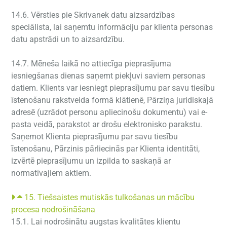
14.6. Vērsties pie Skrivanek datu aizsardzības
speciālista, lai saņemtu informāciju par klienta personas
datu apstrādi un to aizsardzību.
14.7. Mēneša laikā no attiecīga pieprasījuma
iesniegšanas dienas saņemt piekļuvi saviem personas
datiem. Klients var iesniegt pieprasījumu par savu tiesību
īstenošanu rakstveida formā klātienē, Pārziņa juridiskajā
adresē (uzrādot personu apliecinošu dokumentu) vai e-
pasta veidā, parakstot ar drošu elektronisko parakstu.
Saņemot Klienta pieprasījumu par savu tiesību
īstenošanu, Pārzinis pārliecinās par Klienta identitāti,
izvērtē pieprasījumu un izpilda to saskaņā ar
normatīvajiem aktiem.
15. Tiešsaistes mutiskās tulkošanas un mācību
procesa nodrošināšana
15.1. Lai nodrošinātu augstas kvalitātes klientu