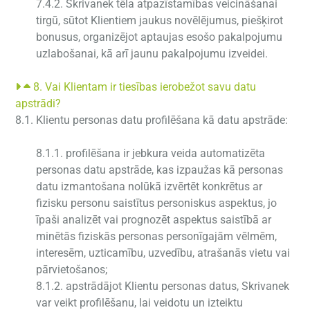
7.4.2. Skrivanek tēla atpazīstamības veicināšanai
tirgū, sūtot Klientiem jaukus novēlējumus, piešķirot
bonusus, organizējot aptaujas esošo pakalpojumu
uzlabošanai, kā arī jaunu pakalpojumu izveidei.
8. Vai Klientam ir tiesības ierobežot savu datu
apstrādi?
8.1. Klientu personas datu profilēšana kā datu apstrāde:
8.1.1. profilēšana ir jebkura veida automatizēta
personas datu apstrāde, kas izpaužas kā personas
datu izmantošana nolūkā izvērtēt konkrētus ar
fizisku personu saistītus personiskus aspektus, jo
īpaši analizēt vai prognozēt aspektus saistībā ar
minētās fiziskās personas personīgajām vēlmēm,
interesēm, uzticamību, uzvedību, atrašanās vietu vai
pārvietošanos;
8.1.2. apstrādājot Klientu personas datus, Skrivanek
var veikt profilēšanu, lai veidotu un izteiktu