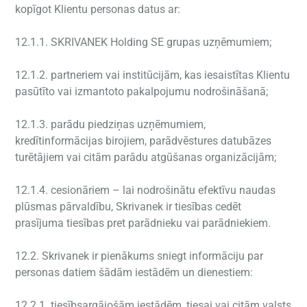
kopīgot Klientu personas datus ar:
12.1.1. SKRIVANEK Holding SE grupas uzņēmumiem;
12.1.2. partneriem vai institūcijām, kas iesaistītas Klientu
pasūtīto vai izmantoto pakalpojumu nodrošināšanā;
12.1.3. parādu piedziņas uzņēmumiem,
kredītinformācijas birojiem, parādvēstures datubāzes
turētājiem vai citām parādu atgūšanas organizācijām;
12.1.4. cesionāriem – lai nodrošinātu efektīvu naudas
plūsmas pārvaldību, Skrivanek ir tiesības cedēt
prasījuma tiesības pret parādnieku vai parādniekiem.
12.2. Skrivanek ir pienākums sniegt informāciju par
personas datiem šādām iestādēm un dienestiem:
12.2.1. tiesībsargājošām iestādēm, tiesai vai citām valsts