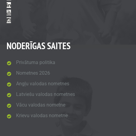
NODERĪGAS SAITES
Privātuma politika
Nometnes 2026
Angļu valodas nometnes
Latviešu valodas nometnes
Vācu valodas nometne
Krievu valodas nometne