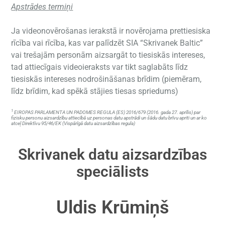
Apstrādes termiņi
Ja videonovērošanas ierakstā ir novērojama prettiesiska
rīcība vai rīcība, kas var palīdzēt SIA “Skrivanek Baltic”
vai trešajām personām aizsargāt to tiesiskās intereses,
tad attiecīgais videoieraksts var tikt saglabāts līdz
tiesiskās intereses nodrošināšanas brīdim (piemēram,
līdz brīdim, kad spēkā stājies tiesas spriedums)
1
EIROPAS PARLAMENTA UN PADOMES REGULA (ES) 2016/679 (2016. gada 27. aprīlis) par
fizisku personu aizsardzību attiecībā uz personas datu apstrādi un šādu datu brīvu apriti un ar ko
atceļ Direktīvu 95/46/EK (Vispārīgā datu aizsardzības regula)
Skrivanek datu aizsardzības
speciālists
Uldis Krūmiņš