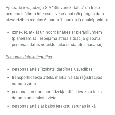
Apstrāde ir vajadzīga SIA “Skrivanek Baltic” un trešo
personu leģitīmo interešu ievērošanai (Vispārīgās datu
aizsardzības regulas 6. panta 1. punkta f) apakšpunkts):
izmeklēt, atklāt un nodrošināties ar pierādījumiem
(piemēram, lai iespējama strīda situācijā glabātu
personas datus noteiktu laiku strīda atrisināšanai)
Personas datu kategorijas
personas attēls (izskats, darbības, uzvedība)
transportlīdzekļa attēls, marka, valsts reģistrācijas
numura zīme
personas un transportlīdzekļa attēla ieraksta laiks,
datums un ieraksta vieta
personas attēls ar balss ierakstu sarunas laikā