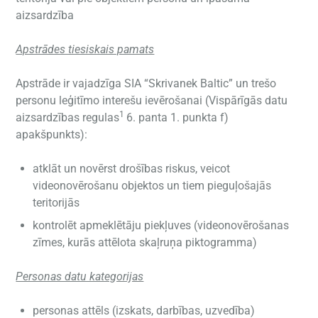
aizsardzība
Apstrādes tiesiskais pamats
Apstrāde ir vajadzīga SIA “Skrivanek Baltic” un trešo
personu leģitīmo interešu ievērošanai (Vispārīgās datu
1
aizsardzības regulas
6. panta 1. punkta f)
apakšpunkts):
atklāt un novērst drošības riskus, veicot
videonovērošanu objektos un tiem pieguļošajās
teritorijās
kontrolēt apmeklētāju piekļuves (videonovērošanas
zīmes, kurās attēlota skaļruņa piktogramma)
Personas datu kategorijas
personas attēls (izskats, darbības, uzvedība)