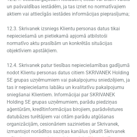
un pašvaldības iestādēm, ja tas izriet no normatīvajiem
aktiem vai attiecīgās iestādes informācijas pieprasījuma;
12.3. Skrivanek izsniegs Klientu personas datus tikai
nepieciešamā un pietiekamā apjomā atbilstoši
normatīvo aktu prasībām un konkrētās situācijas
objektīviem apstākļiem.
12.4. Skrivanek patur tiesības nepieciešamības gadījumā
nodot Klientu personas datus citiem SKRIVANEK Holding
SE grupas uzņēmumiem vai pakalpojumu sniedzējiem, ja
tas ir nepieciešams labāku un kvalitatīvu pakalpojumu
sniegšanai Klientiem. Informācijai par SKRIVANEK
Holding SE grupas uzņēmumiem, parādu piedziņas
aģentūrām, kredītinformācijas birojiem, parādvēstures
datubāzes turētājiem vai citām parādu atgūšanas
organizācijām, cesionāriem sazinieties ar Skrivanek,
izmantojot norādītos saziņas kanālus (skatīt Skrivanek