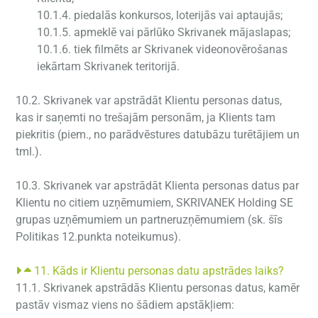
10.1.4. piedalās konkursos, loterijās vai aptaujās;
10.1.5. apmeklē vai pārlūko Skrivanek mājaslapas;
10.1.6. tiek filmēts ar Skrivanek videonovērošanas
iekārtam Skrivanek teritorijā.
10.2. Skrivanek var apstrādāt Klientu personas datus,
kas ir saņemti no trešajām personām, ja Klients tam
piekritis (piem., no parādvēstures datubāzu turētājiem un
tml.).
10.3. Skrivanek var apstrādāt Klienta personas datus par
Klientu no citiem uzņēmumiem, SKRIVANEK Holding SE
grupas uzņēmumiem un partneruzņēmumiem (sk. šīs
Politikas 12.punkta noteikumus).
11. Kāds ir Klientu personas datu apstrādes laiks?
11.1. Skrivanek apstrādās Klientu personas datus, kamēr
pastāv vismaz viens no šādiem apstākļiem: