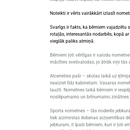
Noteikti ir vērts vairākkārt izlasīt nom
Svarīgs ir fakts, ka bērniem vajadzētu
rotaļās, interesantās nodarbēs, kopā ar
vieglāk paliks atmiņā.
Bērniem ļoti vērtīgas ir valodu nometn
mācīties svešvalodas, jo ātrāk viņi tās
Atcerieties paši – skolas laikā uz ķīmi
neaiziet līdz kabinetam. Vasaras nomet
lauzti. Nometnes laikā bērniem ir iespē
noslēpumaino un brīnumaino zinātnes 
Sporta nometnes – tās noderēs jebkura
tiek aizmirstas ikdienas aizņemtības dēļ
jebkuram, it īpaši bērniem, kuri ir ļoti 