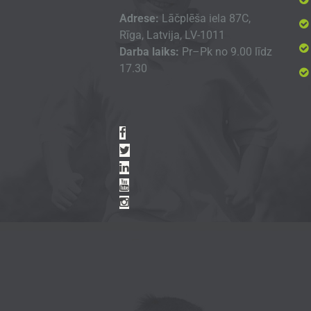
Adrese:
Lāčplēša iela 87C,
Rīga, Latvija, LV-1011
Darba laiks:
Pr–Pk no 9.00 līdz
17.30