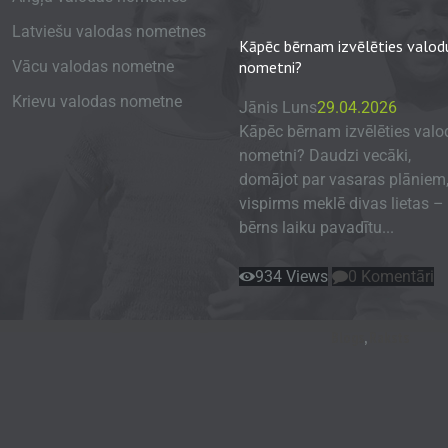
Latviešu valodas nometnes
Kāpēc bērnam izvēlēties valod
Vācu valodas nometne
nometni?
Krievu valodas nometne
Jānis Luns
29.04.2026
Kāpēc bērnam izvēlēties valo
nometni? Daudzi vecāki,
domājot par vasaras plāniem
vispirms meklē divas lietas – 
bērns laiku pavadītu...
934
Views
0
Komentāri
Blogs
,
Raksts