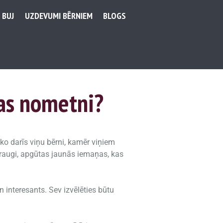
BUJ
UZDEVUMI BĒRNIEM
BLOGS
as nometni?
ko darīs viņu bērni, kamēr viņiem
i draugi, apgūtas jaunās iemaņas, kas
 interesants. Sev izvēlēties būtu