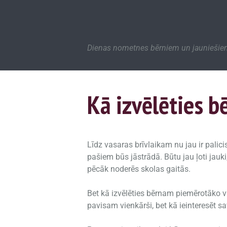
Dienas nometnes bērniem un jaunieši
Kā izvēlēties 
Līdz vasaras brīvlaikam nu jau ir palic
pašiem būs jāstrādā. Būtu jau ļoti jauki
pēcāk noderēs skolas gaitās.
Bet kā izvēlēties bērnam piemērotāko v
pavisam vienkārši, bet kā ieinteresēt s