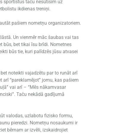
s sportistus taču nesūtīsim uz
bolistu ikdienas treniņi.
ajautāt pašiem nometņu organizatoriem.
klāstā. Un vienmēr māc šaubas vai tas
t būs, bet tikai īsu brīdi. Nometnes
ikti būs tie, kuri palīdzēs jūsu atvasei
et noteikti vajadzētu par to runāt arī
iet arī “pareklamējot” jomu, kas pašiem
ruļā” vai arī – “Mēs nākamvasar
ranciski”. Taču nekādā gadījumā
ūt valodas, uzlabotu fizisko formu,
t jaunu pieredzi. Nometņu nosaukumi ir
ziet bērnam ar izvēli, izskaidrojiet