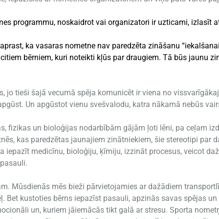
etnes programmu, noskaidrot vai organizatori ir uzticami, izlasīt
 saprast, ka vasaras nometne nav paredzēta zināšanu “iekalšanai
 citiem bērniem, kuri noteikti kļūs par draugiem. Tā būs jaunu z
es, jo tieši šajā vecumā spēja komunicēt ir viena no vissvarīgā
 apgūst. Un apgūstot vienu svešvalodu, katra nākamā nebūs vairs 
jas, fizikas un bioloģijas nodarbībām gājām ļoti lēni, pa ceļam 
nēs, kas paredzētas jaunajiem zinātniekiem, šie stereotipi par 
ja iepazīt medicīnu, bioloģiju, ķīmiju, izzināt procesus, veicot 
pasauli.
m. Mūsdienās mēs bieži pārvietojamies ar dažādiem transportlī
. Bet kustoties bērns iepazīst pasauli, apzinās savas spējas un i
emocionāli un, kuriem jāiemācās tikt galā ar stresu. Sporta nometņu