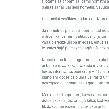
Protams, ja gribam, lai bērns nometni 
daiļlasīšanas vai deju nometni. Savukār
Un noteikti vecākiem rodas daudz un da
Ja nometnes pieredze ir pirmā, tad not
ir droši, vai bērnam patiks, vai viņš tu
vada pieredzējuši pasniedzēji, entuziasti
iejusties šajā pieredzes bagātajā, nez
Izlasot nometnes programmas aprakstu, v
ar bērniem. Jāizskaidro, kāda ir viena 
liekas interesanta, piemēram – “Tu iem
plānojam doties ceļojumā uz Parīzi un 
neuzspiediet bērnam savu gribu, viņam 
Mēs noteikti saprotam, ka vasaras nomet
dotos ekskursijās. Un tajā laikā, kad v
tik dažādi un reizēm pietiek tikai ar to, 