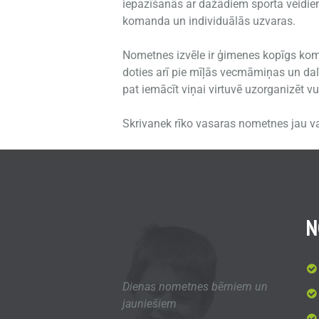
iepazīšanās ar dažādiem sporta veidiem,
komanda un individuālās uzvaras.
Nometnes izvēle ir ģimenes kopīgs koma
doties arī pie mīļās vecmāmiņas un dal
pat iemācīt viņai virtuvē uzorganizēt v
Skrivanek rīko vasaras nometnes jau v
N
Dienas nometnes bērniem un
jauniešiem