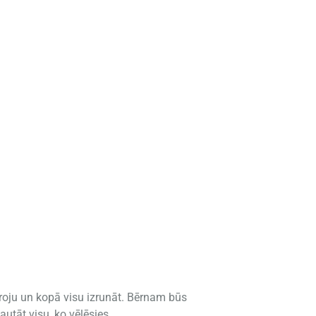
roju un kopā visu izrunāt. Bērnam būs
utāt visu, ko vēlēsies.