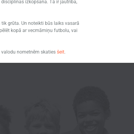
isciplīnas izkopšana. Tā ir jautrība,
ik grūta. Un noteikti būs laiks vasarā
spēlēt kopā ar vecmāmiņu futbolu, vai
un valodu nometnēm skaties
šeit
.