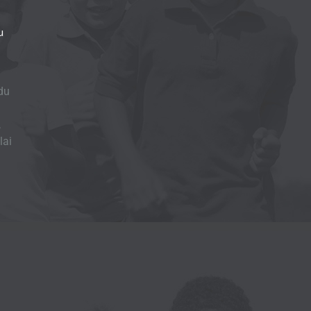
u
du
,
lai