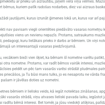
apmeklētu ar prieku un aizrautību, jāņem vērā viņa vēlmes. Mazo
t bērnus, kuriem patīk radošas nodarbes, diez vai aizraus basket
žādi jautājumi, kurus izrunāt ģimenes lokā un, kurus var arī p
eikti nav pavisam viegli orientēties piedāvāto vasaras nometņu 
r nejutīsies viens un nevienu nepazīs. Protams, satraukums mazlie
, pedagogi, kuru lielākais prieks ir darbs ar bērniem. Un viņi note
ināmajā un interesantajā vasaras piedzīvojumā.
ecākiem bieži vien šķiet, ka bērnam šī nometne varētu patikt, b
vai otra nometne. Protams, var radīt bērnos vairāk interesi, mazl
ācīsies peldēt un pēc tam vasarās varēsi strādāt pludmales pat
es priecāšos, ja Tu būsi mans tulks, jo es nesaprotu ne vārda f
pašam ir jāvēlas doties uz nometni.
nes bērniem ir lielisks veids, kā iegūt noteiktas zināšanas, apg
ecāki vasarās strādā, viņu atvases lieliski pavada laiku, iegūsto
lai radītu bērnā interesi. Bet tomēr, ja jūsu viedokļi atšķiras, palīd