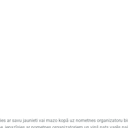
ties ar savu jaunieti vai mazo kopā uz nometnes organizatoru bi
ne, iepazīsies ar nometnes organizatoriem un viņš pats varēs paja