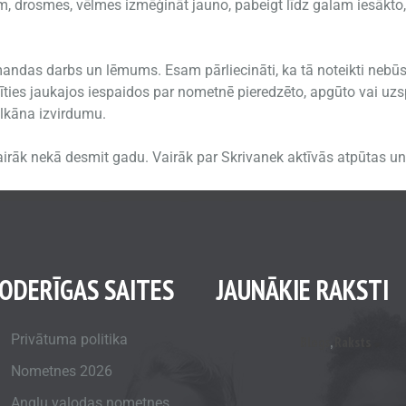
 drosmes, vēlmes izmēģināt jauno, pabeigt līdz galam iesākto, d
ndas darbs un lēmums. Esam pārliecināti, ka tā noteikti nebūs t
īties jaukajos iespaidos par nometnē pieredzēto, apgūto vai uz
ulkāna izvirdumu.
airāk nekā desmit gadu. Vairāk par Skrivanek aktīvās atpūtas 
ODERĪGAS SAITES
JAUNĀKIE RAKSTI
Privātuma politika
Blogs
,
Raksts
Nometnes 2026
Angļu valodas nometnes