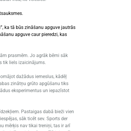
 atsauksmes.
”, ka tā būs zināšanu apguve jautrās
ināšanu apguve caur pieredzi, kas
kajām prasmēm. Jo agrāk bērni sāk
tik liels izaicinājums.
izdomājot dažādus iemeslus, kādēļ
dabas zinātņu grūto apgūšanu tiks
dažādus eksperimentus un iepazīstot
dzekļiem. Pastaigas dabā bieži vien
espējas, sāk ticēt sev. Sports der
 mērķis nav tikai treniņi, tas ir arī