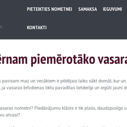
PIETEIKTIES NOMETNEI
SAMAKSA
IEGUVUMI
em
KONTAKTI
bērnam piemērotāko vasar
is pavisam maz un vecākiem ir pēdējais laiks sākt domāt, kur un 
, ja vasaras brīvdienas tiktu pavadītas lietderīgi un iegūti jaun
asaras nometni? Piedāvājumu klāsts ir tik plašs, daudzpusīgs un
avu atvasi?