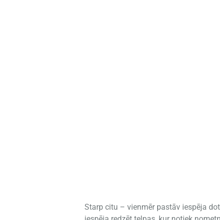
Starp citu – vienmēr pastāv iespēja do
iespēja redzēt telpas, kur notiek nomet