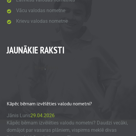
Vācu valodas nometne
Krievu valodas nometne
JAUNĀKIE RAKSTI
Blogs
,
Raksts
Kāpēc bērnam izvēlēties valodu nometni?
Jānis Luns
29.04.2026
Kāpēc bērnam izvēlēties valodu nometni? Daudzi vecāki,
domājot par vasaras plāniem, vispirms meklē divas