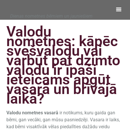
Dienas nometnes bērniem un jauniešiem
Valodu
nometnes: kāpēc
svešvalodu vai
varbūt pat dzimto
valodu ir īpaši
ieteicams apgūt
vasarā un brīvajā
laikā?
Valodu nometnes
vasarā
ir notikums, kuru gaida gan
bērni, gan vecāki, gan mūsu pasniedzēji. Vasara ir laiks,
kad bērni visaktīvāk vēlas piedalīties dažādu veidu