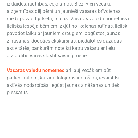
izklaidēs, jautrībās, ceļojumos. Bieži vien vecāku
aizņemtības dēļ bērni un jaunieši vasaras brīvdienas
mēdz pavadīt pilsētā, mājās. Vasaras valodu nometnes ir
lieliska iespēja bērniem izkļūt no ikdienas rutīnas, lieliski
pavadot laiku ar jauniem draugiem, apgūstot jaunas
zināšanas, dodoties ekskursijās, piedaloties dažādās
aktivitātēs, par kurām noteikti katru vakaru ar lielu
aizrautību varēs stāstīt savai ģimenei.
Vasaras valodu nometnes
arī ļauj vecākiem būt
pārliecinātiem, ka viņu lolojums ir drošībā, iesaistīts
aktīvās nodarbībās, iegūst jaunas zināšanas un tiek
pieskatīts.