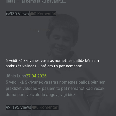
lietas – lai bērns laiku pavadītu...
930
Views
0
Komentāri
Blogs
,
Raksts
5 veidi, kā Skrivanek vasaras nometnes palīdz bērniem
praktizēt valodas – pašiem to pat nemanot
Jānis Luns
27.04.2026
5 veidi, kā Skrivanek vasaras nometnes palīdz bērniem
praktizēt valodas – pašiem to pat nemanot Kad vecāki
domā par svešvalodu apguvi, viņi bieži...
1195
Views
0
Komentāri