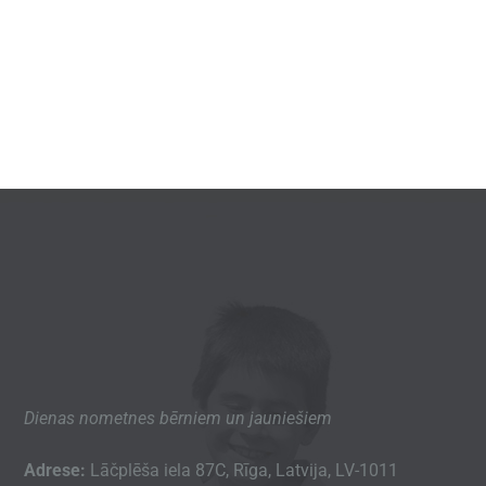
Dienas nometnes bērniem un jauniešiem
Adrese:
Lāčplēša iela 87C, Rīga, Latvija, LV-1011