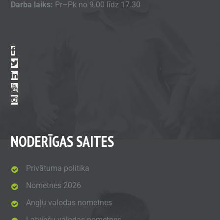
Darba laiks:
Pr–Pk no 9.00 līdz 17.30
NODERĪGAS SAITES
Privātuma politika
Nometnes 2026
Angļu valodas nometnes
Latviešu valodas nometnes