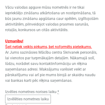
Vācu valodas apguve mūsu nometnēs ir ne tikai
iepriekšējo zināšanu atkārtošana un nostiprināšana, tā
būs jaunu zināšanu apgūšana caur spēlēm, izglītojošām
aktivitātēm, pilnveidojot valodas prasmes sarunās,
rotaļās, konkursos un citās aktivitātēs.
Uzmanību!
Šeit netiek veikts pirkums, bet noformēts pieteikums.
Ar Jums sazināsies Mācību centra Skrivanek personāls,
lai vienotos par turpmākajām detaļām. Nākamajā solī,
lūdzu, norādiet savu kontaktinformāciju un rēķina
saņemšanas adresi. Maksājumu varēsiet veikt ar
pārskaitījumu vai arī pie mums birojā ar skaidru naudu
vai bankas karti pēc rēķina saņemšanas.
Izvēlies nometnes norises laiku
*