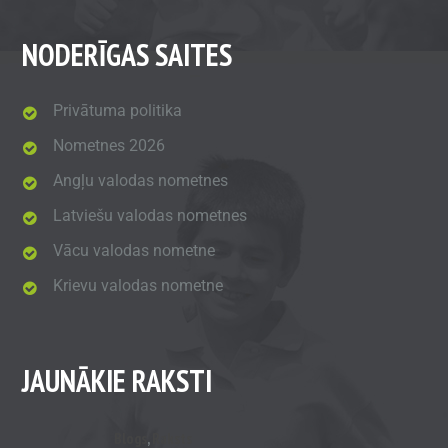
NODERĪGAS SAITES
Privātuma politika
Nometnes 2026
Angļu valodas nometnes
Latviešu valodas nometnes
Vācu valodas nometne
Krievu valodas nometne
JAUNĀKIE RAKSTI
Blogs
,
Raksts