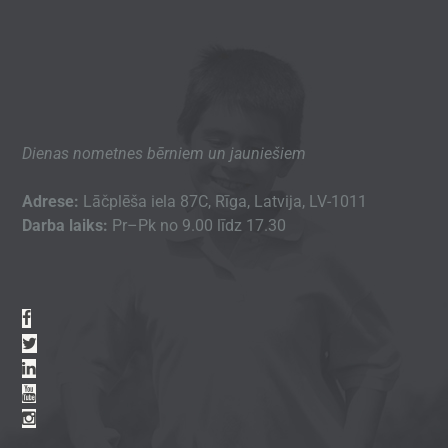
Dienas nometnes bērniem un jauniešiem
Adrese:
Lāčplēša iela 87C, Rīga, Latvija, LV-1011
Darba laiks:
Pr–Pk no 9.00 līdz 17.30