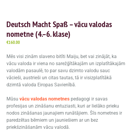
Deutsch Macht Spaß – vācu valodas
nometne (4.–6. klase)
€
160.00
Mēs visi zinām slaveno bitīti Maiju, bet vai zinājāt, ka
vācu valoda ir viena no sarežģītākajām un izplatītākajām
valodām pasaulē, to par savu dzimto valodu sauc
vācieši, austrieši un citas tautas, tā ir visizplatītākā
dzimtā valoda Eiropas Savienībā.
Mūsu
vācu valodas nometnes
pedagogi ir savas
profesijas un zināšanu entuziasti, kuri ar lielāko prieku
nodos zināšanas jaunajiem runātājiem. Šīs nometnes ir
paredzētas bērniem un jauniešiem ar un bez
priekšzināšanām vācu valodā.