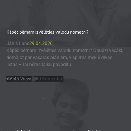
Kāpēc bērnam izvēlēties valodu nometni?
Jānis Luns
29.04.2026
Kāpēc bērnam izvēlēties valodu nometni? Daudzi vecāki,
domājot par vasaras plāniem, vispirms meklē divas
lietas – lai bērns laiku pavadītu...
945
Views
0
Komentāri
Blogs
,
Raksts