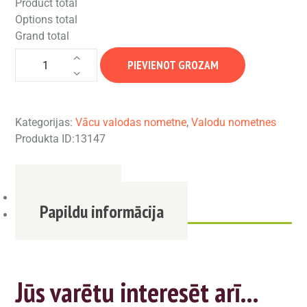
Product total
Options total
Grand total
Deutsch Macht
PIEVIENOT GROZAM
Spaß – vācu
valodas
nometne (4.–6.
klase) quantity
Kategorijas:
Vācu valodas nometne
,
Valodu nometnes
Produkta ID:
13147
Apraksts
Papildu informācija
Jūs varētu interesēt arī...