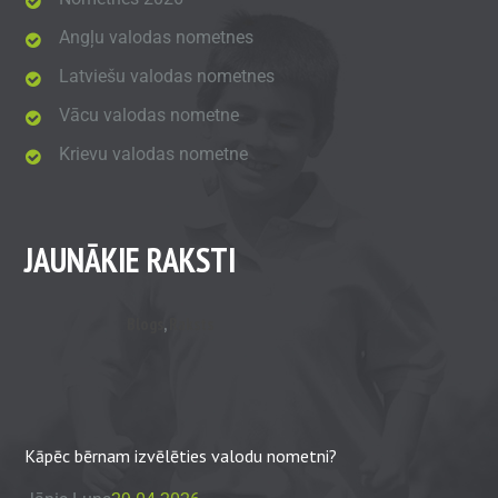
Angļu valodas nometnes
Latviešu valodas nometnes
Vācu valodas nometne
Krievu valodas nometne
JAUNĀKIE RAKSTI
Blogs
,
Raksts
Kāpēc bērnam izvēlēties valodu nometni?