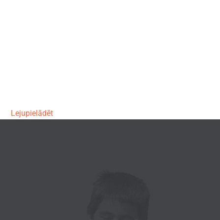
Lejupielādēt