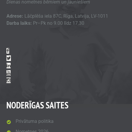
Dienas nometnes bērniem un jauniešiem
Adrese:
Lāčplēša iela 87C, Rīga, Latvija, LV-1011
Darba laiks:
Pr–Pk no 9.00 līdz 17.30
NODERĪGAS SAITES
Privātuma politika
Nometnes 2026