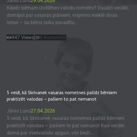
Jānis Luns
29.04.2026
Kāpēc bērnam izvēlēties valodu nometni? Daudzi vecāki,
domājot par vasaras plāniem, vispirms meklē divas
lietas – lai bērns laiku pavadītu...
947
Views
0
Komentāri
Blogs
,
Raksts
5 veidi, kā Skrivanek vasaras nometnes palīdz bērniem
praktizēt valodas – pašiem to pat nemanot
Jānis Luns
27.04.2026
5 veidi, kā Skrivanek vasaras nometnes palīdz bērniem
praktizēt valodas – pašiem to pat nemanot Kad vecāki
domā par svešvalodu apguvi, viņi bieži...