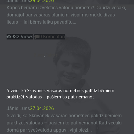
Jānis Luns
29.04.2026
Kāpēc bērnam izvēlēties valodu nometni? Daudzi vecāki,
domājot par vasaras plāniem, vispirms meklē divas
lietas – lai bērns laiku pavadītu...
932
Views
0
Komentāri
Blogs
,
Raksts
5 veidi, kā Skrivanek vasaras nometnes palīdz bērniem
praktizēt valodas – pašiem to pat nemanot
Jānis Luns
27.04.2026
5 veidi, kā Skrivanek vasaras nometnes palīdz bērniem
praktizēt valodas – pašiem to pat nemanot Kad vecāki
domā par svešvalodu apguvi, viņi bieži...