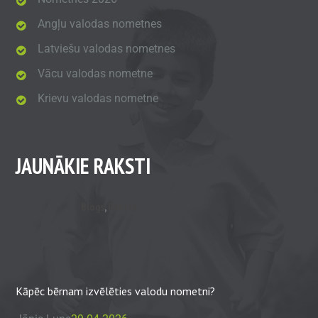
Angļu valodas nometnes
Latviešu valodas nometnes
Vācu valodas nometne
Krievu valodas nometne
JAUNĀKIE RAKSTI
Blogs
,
Raksts
Kāpēc bērnam izvēlēties valodu nometni?