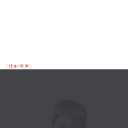
Lejupielādēt