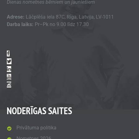
Dienas nometnes bērniem un jauniešiem
Adrese:
Lāčplēša iela 87C, Rīga, Latvija, LV-1011
Darba laiks:
Pr–Pk no 9.00 līdz 17.30
NODERĪGAS SAITES
Privātuma politika
Nometnes 2026