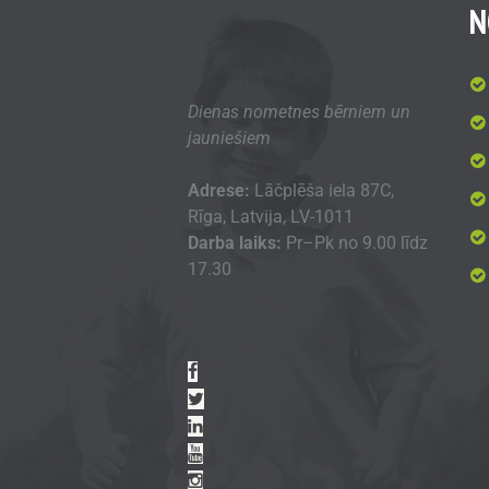
N
Dienas nometnes bērniem un
jauniešiem
Adrese:
Lāčplēša iela 87C,
Rīga, Latvija, LV-1011
Darba laiks:
Pr–Pk no 9.00 līdz
17.30