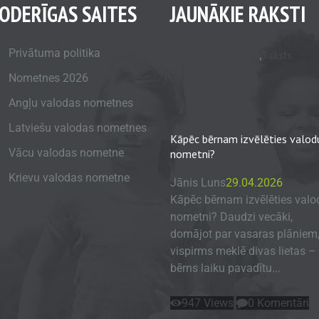
ODERĪGAS SAITES
JAUNĀKIE RAKSTI
Privātuma politika
Blogs
,
Raksts
Nometnes 2026
Angļu valodas nometnes
Latviešu valodas nometnes
Kāpēc bērnam izvēlēties valod
Vācu valodas nometne
nometni?
Krievu valodas nometne
Jānis Luns
29.04.2026
Kāpēc bērnam izvēlēties valo
nometni? Daudzi vecāki,
domājot par vasaras plāniem
vispirms meklē divas lietas – 
bērns laiku pavadītu...
947
Views
0
Komentāri