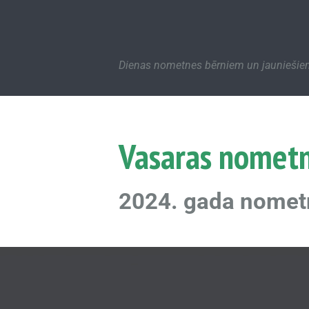
Dienas nometnes bērniem un jaunieši
Vasaras nomet
2024. gada nomet