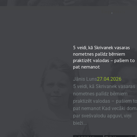
Blogs
,
Raksts
5 veidi, kā Skrivanek vasaras
nometnes palīdz bērniem
praktizēt valodas – pašiem to
pat nemanot
Jānis Luns
27.04.2026
5 veidi, kā Skrivanek vasaras
nometnes palīdz bērniem
praktizēt valodas – pašiem t
pat nemanot Kad vecāki dom
par svešvalodu apguvi, viņi
bieži...