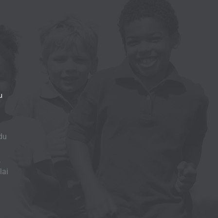
u
du
,
lai