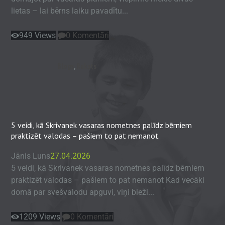
lietas – lai bērns laiku pavadītu...
949
Views
0
Komentāri
Blogs
,
Raksts
5 veidi, kā Skrivanek vasaras nometnes palīdz bērniem
praktizēt valodas – pašiem to pat nemanot
Jānis Luns
27.04.2026
5 veidi, kā Skrivanek vasaras nometnes palīdz bērniem
praktizēt valodas – pašiem to pat nemanot Kad vecāki
domā par svešvalodu apguvi, viņi bieži...
1209
Views
0
Komentāri