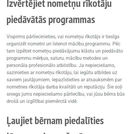
Izvērtējiet nometņu rīkotāju
piedāvātās programmas
Vispirms pārliecinieties, vai nometņu rīkotājs ir tiesīgs
organizēt nometni un īstenot mācību programmu. Pēc
tam izpētiet nometņu piedāvājumu klāstu un piedāvāto
programmu mērķus, saturu, mācību metodes un
personāla profesionālo atbilstību. Ja nepieciešams,
sazinieties ar nometņu rīkotāju, lai iegūtu atbildes uz
saviem jautājumiem. Iepazīstieties ar atsauksmēm par
nometnes rīkotāja darba kvalitāti un reputāciju. Šie soļi
sniegs jums nepieciešamo pārliecību, vai jūsu bērns būs
drošā un izglītībai piemērotā vidē.
Ļaujiet bērnam piedalīties