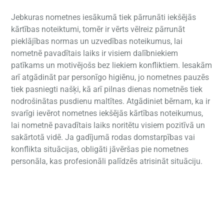
Jebkuras nometnes iesākumā tiek pārrunāti iekšējās
kārtības noteiktumi, tomēr ir vērts vēlreiz pārrunāt
pieklājības normas un uzvedības noteikumus, lai
nometnē pavadītais laiks ir visiem dalībniekiem
patīkams un motivējošs bez liekiem konfliktiem. Iesakām
arī atgādināt par personīgo higiēnu, jo nometnes pauzēs
tiek pasniegti našķi, kā arī pilnas dienas nometnēs tiek
nodrošinātas pusdienu maltītes. Atgādiniet bērnam, ka ir
svarīgi ievērot nometnes iekšējās kārtības noteikumus,
lai nometnē pavadītais laiks noritētu visiem pozitīvā un
sakārtotā vidē. Ja gadījumā rodas domstarpības vai
konflikta situācijas, obligāti jāvēršas pie nometnes
personāla, kas profesionāli palīdzēs atrisināt situāciju.