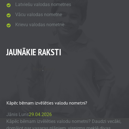
Latviešu valodas nometnes
Vācu valodas nometne
Krievu valodas nometne
JAUNĀKIE RAKSTI
Blogs
,
Raksts
Kāpēc bērnam izvēlēties valodu nometni?
Jānis Luns
29.04.2026
Kāpēc bērnam izvēlēties valodu nometni? Daudzi vecāki,
domājot par vasaras plāniem, vispirms meklē divas