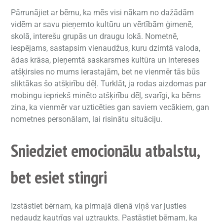
Pārrunājiet ar bērnu, ka mēs visi nākam no dažādām
vidēm ar savu pieņemto kultūru un vērtībām ģimenē,
skolā, interešu grupās un draugu lokā. Nometnē,
iespējams, sastapsim vienaudžus, kuru dzimtā valoda,
ādas krāsa, pieņemtā saskarsmes kultūra un intereses
atšķirsies no mums ierastajām, bet ne vienmēr tās būs
sliktākas šo atšķirību dēļ. Turklāt, ja rodas aizdomas par
mobingu iepriekš minēto atšķirību dēļ, svarīgi, ka bērns
zina, ka vienmēr var uzticēties gan saviem vecākiem, gan
nometnes personālam, lai risinātu situāciju.
Sniedziet emocionālu atbalstu,
bet esiet stingri
Izstāstiet bērnam, ka pirmajā dienā viņš var justies
nedaudz kautrīgs vai uztraukts. Pastāstiet bērnam, ka