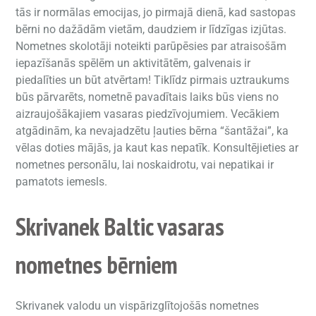
tās ir normālas emocijas, jo pirmajā dienā, kad sastopas
bērni no dažādām vietām, daudziem ir līdzīgas izjūtas.
Nometnes skolotāji noteikti parūpēsies par atraisošām
iepazīšanās spēlēm un aktivitātēm, galvenais ir
piedalīties un būt atvērtam! Tiklīdz pirmais uztraukums
būs pārvarēts, nometnē pavadītais laiks būs viens no
aizraujošākajiem vasaras piedzīvojumiem. Vecākiem
atgādinām, ka nevajadzētu ļauties bērna “šantāžai”, ka
vēlas doties mājās, ja kaut kas nepatīk. Konsultējieties ar
nometnes personālu, lai noskaidrotu, vai nepatikai ir
pamatots iemesls.
Skrivanek Baltic vasaras
nometnes bērniem
Skrivanek valodu un vispārizglītojošās nometnes