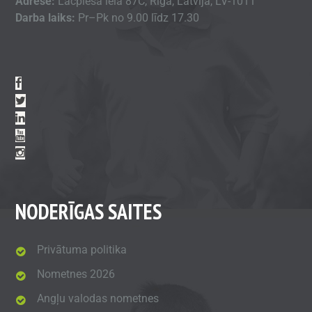
Adrese:
Lāčplēša iela 87C, Rīga, Latvija, LV-1011
Darba laiks:
Pr–Pk no 9.00 līdz 17.30
NODERĪGAS SAITES
Privātuma politika
Nometnes 2026
Angļu valodas nometnes