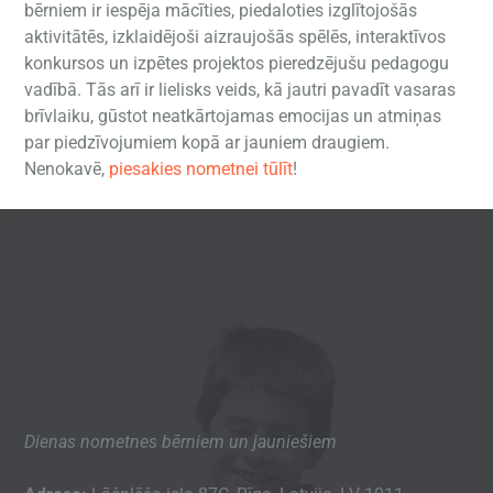
bērniem ir iespēja mācīties, piedaloties izglītojošās
aktivitātēs, izklaidējoši aizraujošās spēlēs, interaktīvos
konkursos un izpētes projektos pieredzējušu pedagogu
vadībā. Tās arī ir lielisks veids, kā jautri pavadīt vasaras
brīvlaiku, gūstot neatkārtojamas emocijas un atmiņas
par piedzīvojumiem kopā ar jauniem draugiem.
Nenokavē,
piesakies nometnei tūlīt
!
Dienas nometnes bērniem un jauniešiem