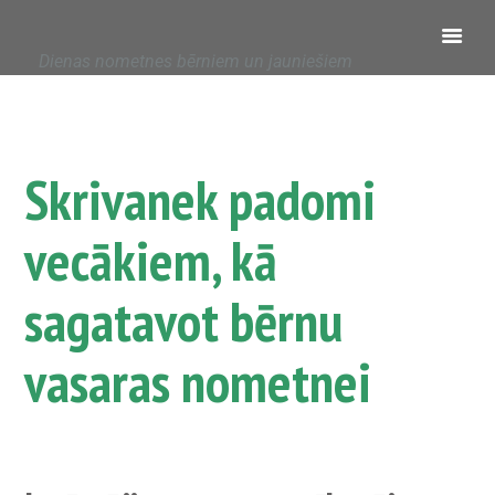
Dienas nometnes bērniem un jauniešiem
Skrivanek padomi
vecākiem, kā
sagatavot bērnu
vasaras nometnei