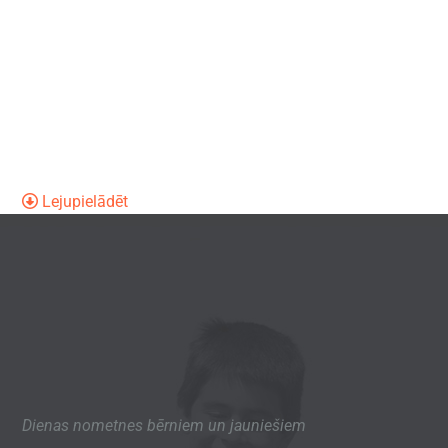
Lejupielādēt
Dienas nometnes bērniem un jauniešiem