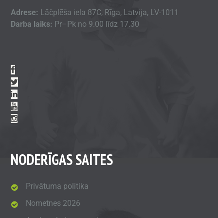
Adrese:
Lāčplēša iela 87C, Rīga, Latvija, LV-1011
Darba laiks:
Pr–Pk no 9.00 līdz 17.30
NODERĪGAS SAITES
Privātuma politika
Nometnes 2026