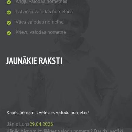
Angļu valodas nometnes
Latviešu valodas nometnes
Vācu valodas nometne
Krievu valodas nometne
JAUNĀKIE RAKSTI
Blogs
,
Raksts
Kāpēc bērnam izvēlēties valodu nometni?
Jānis Luns
29.04.2026
Kāpēc bērnam izvēlēties valodu nometni? Daudzi vecāki,