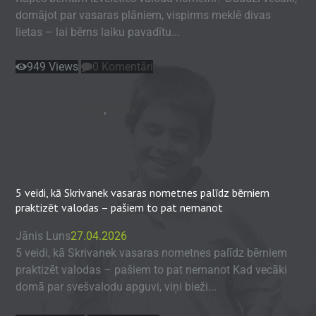
domājot par vasaras plāniem, vispirms meklē divas
lietas – lai bērns laiku pavadītu...
949
Views
0
Komentāri
Blogs
,
Raksts
5 veidi, kā Skrivanek vasaras nometnes palīdz bērniem
praktizēt valodas – pašiem to pat nemanot
Jānis Luns
27.04.2026
5 veidi, kā Skrivanek vasaras nometnes palīdz bērniem
praktizēt valodas – pašiem to pat nemanot Kad vecāki
domā par svešvalodu apguvi, viņi bieži...