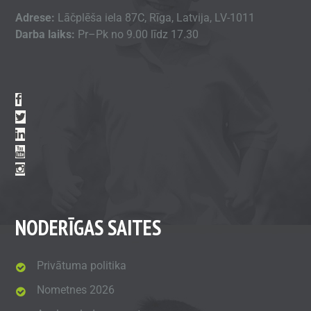
Adrese:
Lāčplēša iela 87C, Rīga, Latvija, LV-1011
Darba laiks:
Pr–Pk no 9.00 līdz 17.30
NODERĪGAS SAITES
Privātuma politika
Nometnes 2026