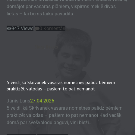
domājot par vasaras plāniem, vispirms meklē divas
lietas – lai bērns laiku pavadītu...
947
Views
0
Komentāri
Blogs
,
Raksts
5 veidi, kā Skrivanek vasaras nometnes palīdz bērniem
praktizēt valodas – pašiem to pat nemanot
Jānis Luns
27.04.2026
5 veidi, kā Skrivanek vasaras nometnes palīdz bērniem
praktizēt valodas – pašiem to pat nemanot Kad vecāki
domā par svešvalodu apguvi, viņi bieži...