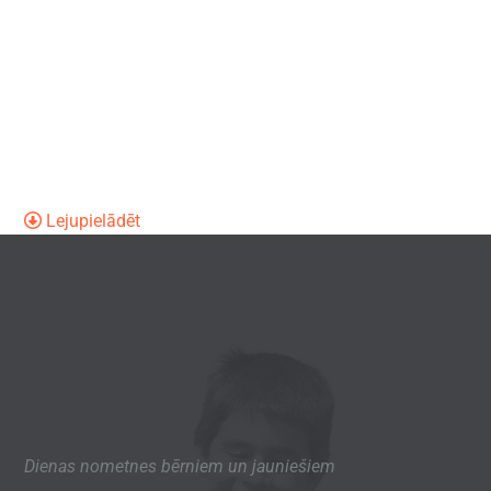
Lejupielādēt
Dienas nometnes bērniem un jauniešiem