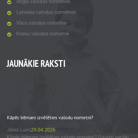
Angļu valodas nometnes
Latviešu valodas nometnes
Vācu valodas nometne
Krievu valodas nometne
JAUNĀKIE RAKSTI
Blogs
,
Raksts
Kāpēc bērnam izvēlēties valodu nometni?
Jānis Luns
29.04.2026
Kāpēc bērnam izvēlēties valodu nometni? Daudzi vecāki,