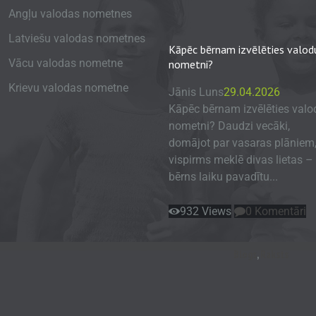
Angļu valodas nometnes
Latviešu valodas nometnes
Kāpēc bērnam izvēlēties valod
Vācu valodas nometne
nometni?
Krievu valodas nometne
Jānis Luns
29.04.2026
Kāpēc bērnam izvēlēties valo
nometni? Daudzi vecāki,
domājot par vasaras plāniem
vispirms meklē divas lietas – 
bērns laiku pavadītu...
932
Views
0
Komentāri
Blogs
,
Raksts