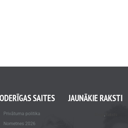
ODERĪGAS SAITES
JAUNĀKIE RAKSTI
Privātuma politika
Blogs
,
Raksts
Nometnes 2026