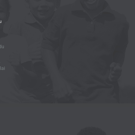
u
du
,
lai