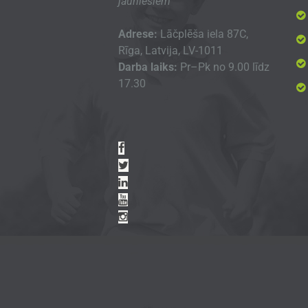
jauniešiem
Adrese:
Lāčplēša iela 87C,
Rīga, Latvija, LV-1011
Darba laiks:
Pr–Pk no 9.00 līdz
17.30