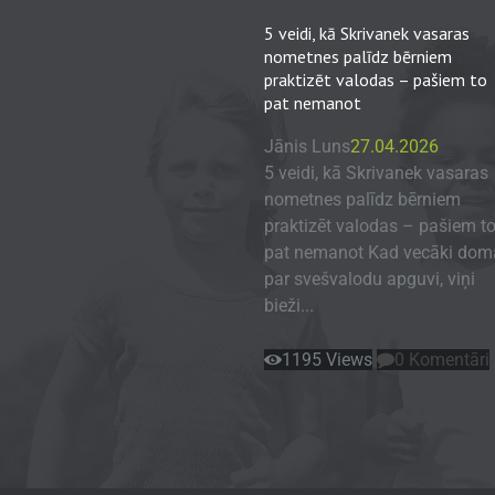
5 veidi, kā Skrivanek vasaras
nometnes palīdz bērniem
praktizēt valodas – pašiem to
pat nemanot
Jānis Luns
27.04.2026
5 veidi, kā Skrivanek vasaras
nometnes palīdz bērniem
praktizēt valodas – pašiem t
pat nemanot Kad vecāki dom
par svešvalodu apguvi, viņi
bieži...
1195
Views
0
Komentāri