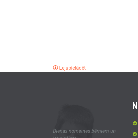
Lejupielādēt
N
Dienas nometnes bērniem un