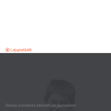
Lejupielādēt
Dienas nometnes bērniem un jauniešiem