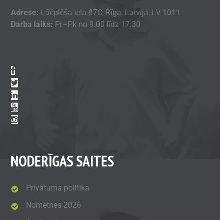
Adrese:
Lāčplēša iela 87C, Rīga, Latvija, LV-1011
Darba laiks:
Pr–Pk no 9.00 līdz 17.30
NODERĪGAS SAITES
Privātuma politika
Nometnes 2026