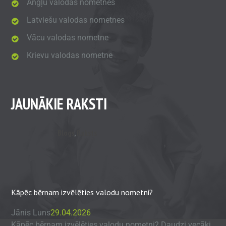
Angļu valodas nometnes
Latviešu valodas nometnes
Vācu valodas nometne
Krievu valodas nometne
JAUNĀKIE RAKSTI
Blogs
,
Raksts
Kāpēc bērnam izvēlēties valodu nometni?
Jānis Luns
29.04.2026
Kāpēc bērnam izvēlēties valodu nometni? Daudzi vecāki,