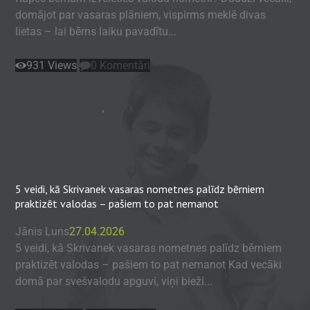
domājot par vasaras plāniem, vispirms meklē divas
lietas – lai bērns laiku pavadītu...
931
Views
0
Komentāri
Blogs
,
Raksts
5 veidi, kā Skrivanek vasaras nometnes palīdz bērniem
praktizēt valodas – pašiem to pat nemanot
Jānis Luns
27.04.2026
5 veidi, kā Skrivanek vasaras nometnes palīdz bērniem
praktizēt valodas – pašiem to pat nemanot Kad vecāki
domā par svešvalodu apguvi, viņi bieži...