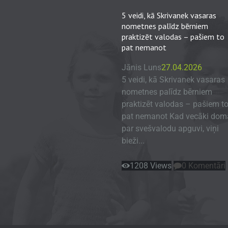
5 veidi, kā Skrivanek vasaras
nometnes palīdz bērniem
praktizēt valodas – pašiem to
pat nemanot
Jānis Luns
27.04.2026
5 veidi, kā Skrivanek vasaras
nometnes palīdz bērniem
praktizēt valodas – pašiem t
pat nemanot Kad vecāki dom
par svešvalodu apguvi, viņi
bieži...
1208
Views
0
Komentāri