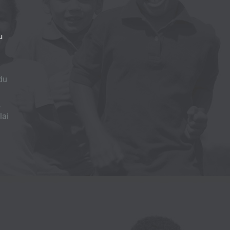
u
du
,
lai