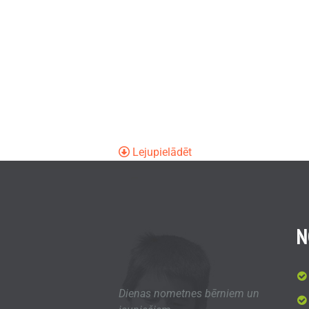
Lejupielādēt
N
Dienas nometnes bērniem un