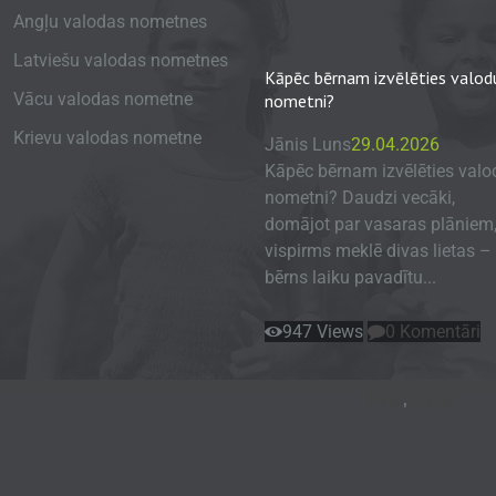
Angļu valodas nometnes
Latviešu valodas nometnes
Kāpēc bērnam izvēlēties valod
Vācu valodas nometne
nometni?
Krievu valodas nometne
Jānis Luns
29.04.2026
Kāpēc bērnam izvēlēties valo
nometni? Daudzi vecāki,
domājot par vasaras plāniem
vispirms meklē divas lietas – 
bērns laiku pavadītu...
947
Views
0
Komentāri
Blogs
,
Raksts