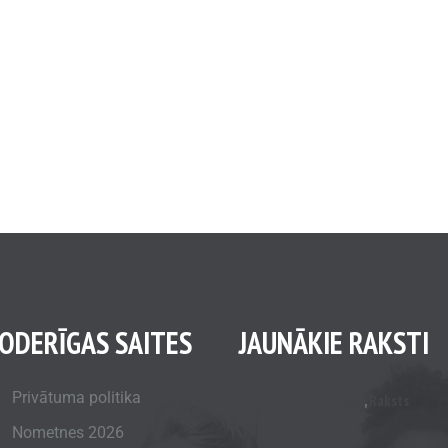
ODERĪGAS SAITES
JAUNĀKIE RAKSTI
Privātuma politika
Blogs
,
Raksts
Nometnes 2026