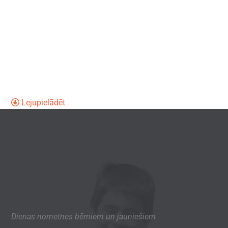
Lejupielādēt
Dienas nometnes bērniem un jauniešiem