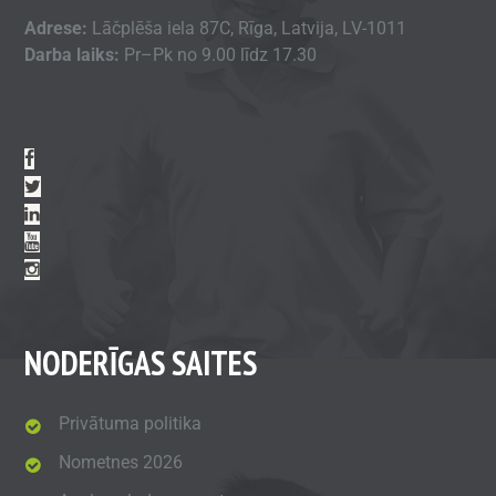
Adrese:
Lāčplēša iela 87C, Rīga, Latvija, LV-1011
Darba laiks:
Pr–Pk no 9.00 līdz 17.30
NODERĪGAS SAITES
Privātuma politika
Nometnes 2026