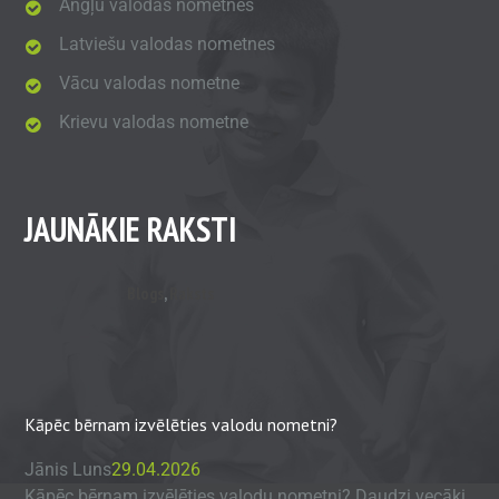
Angļu valodas nometnes
Latviešu valodas nometnes
Vācu valodas nometne
Krievu valodas nometne
JAUNĀKIE RAKSTI
Blogs
,
Raksts
Kāpēc bērnam izvēlēties valodu nometni?
Jānis Luns
29.04.2026
Kāpēc bērnam izvēlēties valodu nometni? Daudzi vecāki,