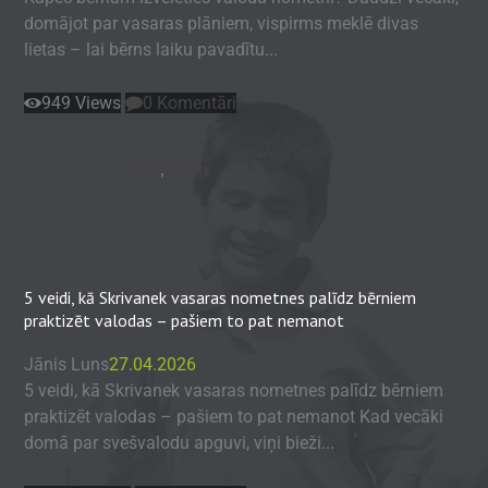
domājot par vasaras plāniem, vispirms meklē divas
lietas – lai bērns laiku pavadītu...
949
Views
0
Komentāri
Blogs
,
Raksts
5 veidi, kā Skrivanek vasaras nometnes palīdz bērniem
praktizēt valodas – pašiem to pat nemanot
Jānis Luns
27.04.2026
5 veidi, kā Skrivanek vasaras nometnes palīdz bērniem
praktizēt valodas – pašiem to pat nemanot Kad vecāki
domā par svešvalodu apguvi, viņi bieži...