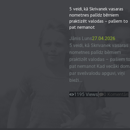
5 veidi, kā Skrivanek vasaras
nometnes palīdz bērniem
praktizēt valodas – pašiem to
pat nemanot
Jānis Luns
27.04.2026
5 veidi, kā Skrivanek vasaras
nometnes palīdz bērniem
praktizēt valodas – pašiem t
pat nemanot Kad vecāki dom
par svešvalodu apguvi, viņi
bieži...
1195
Views
0
Komentāri