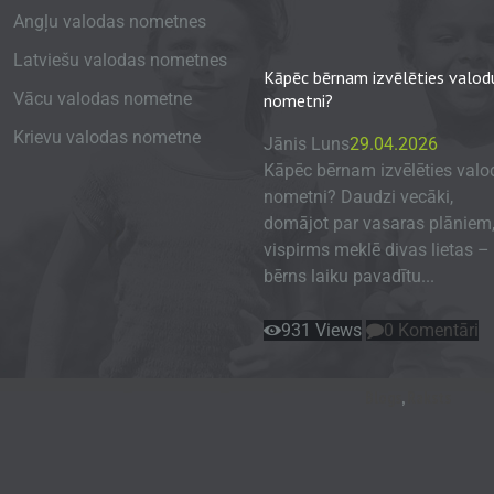
Angļu valodas nometnes
Latviešu valodas nometnes
Kāpēc bērnam izvēlēties valod
Vācu valodas nometne
nometni?
Krievu valodas nometne
Jānis Luns
29.04.2026
Kāpēc bērnam izvēlēties valo
nometni? Daudzi vecāki,
domājot par vasaras plāniem
vispirms meklē divas lietas – 
bērns laiku pavadītu...
931
Views
0
Komentāri
Blogs
,
Raksts