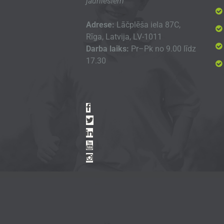
jauniešiem
Adrese:
Lāčplēša iela 87C,
Rīga, Latvija, LV-1011
Darba laiks:
Pr–Pk no 9.00 līdz
17.30