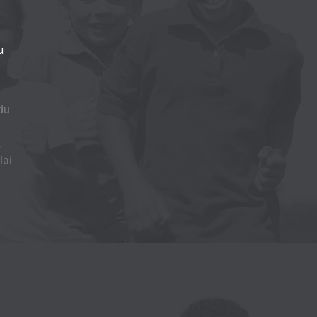
u
du
,
lai