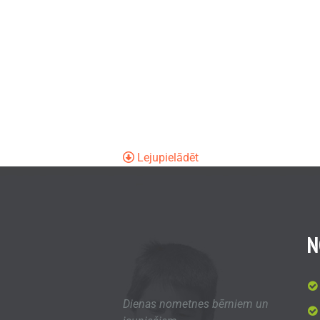
Lejupielādēt
N
Dienas nometnes bērniem un