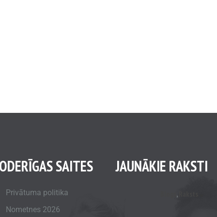
ODERĪGAS SAITES
JAUNĀKIE RAKSTI
Privātuma politika
Blogs
,
Raksts
Nometnes 2026